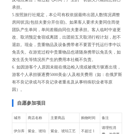
承担。
5.按照旅行社规定，本公司有权依据最终出团人数情况调整
房间状况(包括夫妻分开住宿)。如果客人要求夫妻同住而使
团队产生单间，单间差额由同住夫妻承担。客人临时中途更
改、取消预定食宿或离团，出团前五天取消行程计划，恕不
退款。现金，贵重物品及设备携带者不要置于托运行李中以
免丢失。在游览过程中贵重物品也请随身携带以免丢失，如
发生丢失等情况所产生的费用本社概不负责。
6. 如因游客个人原因未能在俄边检入境或被俄方驱逐出境，
游客个人承担驱逐费5000美金/人及相关费用（如：在俄罗斯
有不良记录或与不良记录者重名及从事特殊职业者等原
因）。
自愿参加项目
城市
商店名称
主要商品
购物时间
备注
请理性消
伊尔库
紫金、琥珀
紫金、琥珀工艺
不超过 1