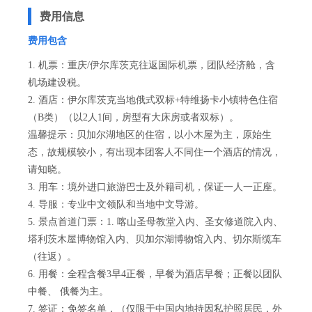
费用信息
费用包含
1. 机票：重庆/伊尔库茨克往返国际机票，团队经济舱，含
机场建设税。
2. 酒店：伊尔库茨克当地俄式双标+特维扬卡小镇特色住宿
（B类）（以2人1间，房型有大床房或者双标）。
温馨提示：贝加尔湖地区的住宿，以小木屋为主，原始生
态，故规模较小，有出现本团客人不同住一个酒店的情况，
请知晓。
3. 用车：境外进口旅游巴士及外籍司机，保证一人一正座。
4. 导服：专业中文领队和当地中文导游。
5. 景点首道门票：1. 喀山圣母教堂入内、圣女修道院入内、
塔利茨木屋博物馆入内、贝加尔湖博物馆入内、切尔斯缆车
（往返）。
6. 用餐：全程含餐3早4正餐，早餐为酒店早餐；正餐以团队
中餐、 俄餐为主。
7. 签证：免签名单，（仅限于中国内地持因私护照居民，外