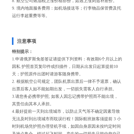
8. 航空公司燃油税上涨价格部份，如遇上涨则追补差价。
9. 境内地面服务费用：如机场接送等；行李物品保管费及托
运行李超重费等等。
注意事项
特别提示：
1.申请俄罗斯免签签证请提供下列资料：有效期6个月以上的
因私 护照首页复印件或扫描件，日期从出发日起算提前10
天；护照原件出团时请游客随身携带。
2. 根据航空公司规定，团队机票出票后一律不予退票，确认
出票后客人如不能如期出发，一切损失需客人自行承担。
3.请您务必携带护照; 如客人因忘记携带护照而不能出境，
其责任由其本人承担。
4.最好提前一天到出境城市，以防止天气等不确定因素导致
无法及时到出境城市而耽误行程！国际航班旅客须提前 3 小
时到机场凭护照办理登机手续，如因自身原因未按约定时间
及地点集合，错过起飞时间，产生的一切损失只能由您自己