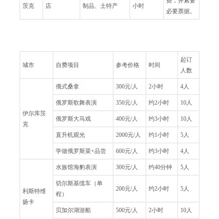
费，并索要
茨克
店
制品、土特产
小时
必要票据。
起订
城市
自费项目
参考价格
时间
人数
俄式桑拿
300元/人
2小时
4人
俄罗斯歌舞表演
350元/人
约2小时
10人
伊尔库茨
俄罗斯大马戏
400元/人
约3小时
10人
克
直升机观光
2000元/人
约1小时
5人
学做俄罗斯菜+品尝
600元/人
约3小时
4人
水族馆海豹表演
300元/人
约40分钟
5人
切尔斯基缆车（单
200元/人
约2小时
5人
利斯特维
程）
扬卡
贝加尔湖游船
500元/人
2小时
10人