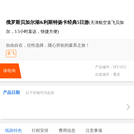
俄罗斯贝加尔湖&利斯特扬卡经典5日游
(天津航空直飞贝加
尔，3.5小时直达，快捷方便)
自由自在，任性选择，随心所欲的森系之旅！
直飞
产品编号：
MY1852
请电询
出发城市：
重庆
产品日期
以下价格均为起价
线路特色
行程安排
费用信息
注意事项