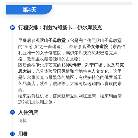
第4天
行程安排：利兹特维扬卡—伊尔库茨克
早餐后参观
喀山圣母教堂
（它是完全仿照喀山圣母教堂
的“圆葱顶”之一而建造），然后参观
圣女修道院
（东西伯
利亚唯一的女子修道院，属伊尔库茨克流派巴洛克风
格，教堂里收藏着独特的古文物）。
随后前往伊尔库茨克的
130风情街
，
列宁广场
，以及
马克
思大街
，充分体验异国风情和当地特色人文文化，这里
是伊尔库茨克市最繁华的地区，有很多特色的俄罗斯工
艺品商店，紫金，琥珀等，大家可以选购自己喜欢的东
西。
结束后前往机场，搭乘航班返回网红重庆，结束绚丽清
凉的贝加尔湖之旅~
入住酒店
飞机上
用餐