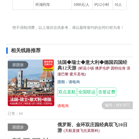
环湖列车
1000元/人
约12小时
10人
绝不强制消费，以上项目仅供参考，请以最终签约的合同行程为准！
相关线路推荐
法国◆瑞士◆意大利◆德国四国经
跟团游
典12天游
(鲜花小镇 佛罗伦萨 因特拉肯 浪
漫巴黎 蜜月圣地)
团期：请电询
双点直航
全国联运
含签证费
编号：MY1977
请电询
已售：64
俄罗斯、金环双庄园经典双飞10日
跟团游
游
(天航直接飞往莫斯科)