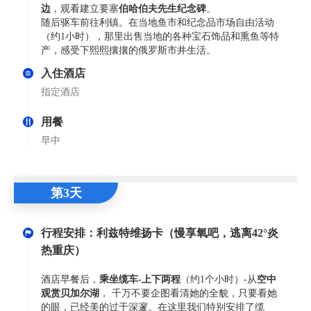
边
，观看建立要塞
伯哈伯夫先生纪念碑
。
随后驱车前往利镇。在当地鱼市和纪念品市场自由活动
（约1小时），那里出售当地的各种宝石饰品和熏鱼等特
产，感受下熙熙攘攘的俄罗斯市井生活。
入住酒店
指定酒店
用餐
早中
第3天
行程安排：利兹特维扬卡（慢享氧吧，逃离42°炎
热重庆）
酒店早餐后，
乘坐缆车-上下两程
（约1个小时）-从
空中
观赏贝加尔湖
， 千万不要企图看清她的全貌，只要看她
的眼，已经美的过于深邃。在这里我们特别安排了缆