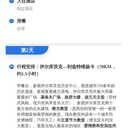
入住酒店
指定酒店
用餐
自理
第2天
行程安排：伊尔库茨克—利兹特维扬卡（70KM，
约1.5小时）
早餐后，参观伊尔库茨克历史中心，观览城市350多年的
历史遗迹。参观要塞建立原地，伊尔库茨克市最大而最
重要的广场 -
基洛夫广场
，
政府大楼
，
波兰天主堂
（哥特
式风格，现为管风琴音乐大厅）。参观伊尔库茨克两个
最古老的石头建筑 –
救主教堂
（是西伯利亚唯一的一座里
外用都装饰着壁画的教堂。现在教堂内设有一个城市历
史博物馆，巧夺天工）和
主显节大教堂
（博戈亚夫列涅
大教堂）。逛逛当地人最喜欢的地区 –
爱情桥和安加拉河