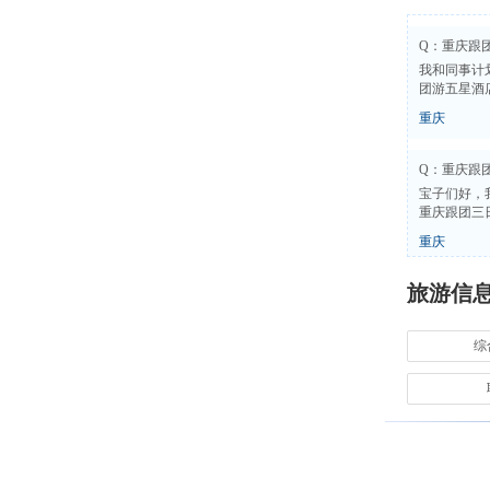
Q：重庆跟
我和同事计
团游五星酒
重庆
Q：重庆跟
宝子们好，
重庆跟团三
重庆
旅游信
Q：重庆耍
听说重庆有
综
重庆
Q：重庆旅
前几天和女
游跟团多少
重庆