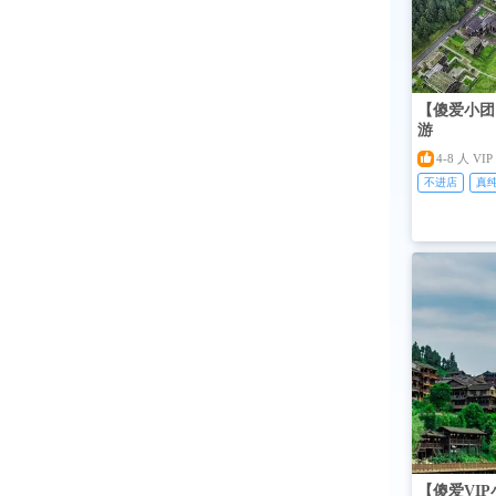
【傻爱小团
游

4-8 人 V
不进店
真
【傻爱VI