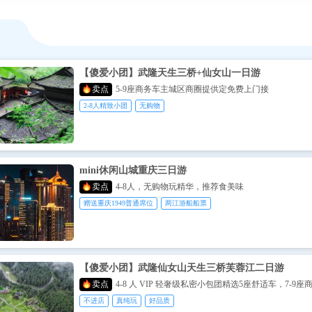
【傻爱小团】武隆天生三桥+仙女山一日游
卖点
5-9座商务车主城区商圈提供定免费上门接
2-8人精致小团
无购物
mini休闲山城重庆三日游
卖点
4-8人，无购物玩精华，推荐食美味
赠送重庆1949普通席位
两江游船船票
【傻爱小团】武隆仙女山天生三桥芙蓉江二日游
卖点
4-8 人 VIP 轻奢级私密小包团精选5座舒适车，7-9座
不进店
真纯玩
好品质