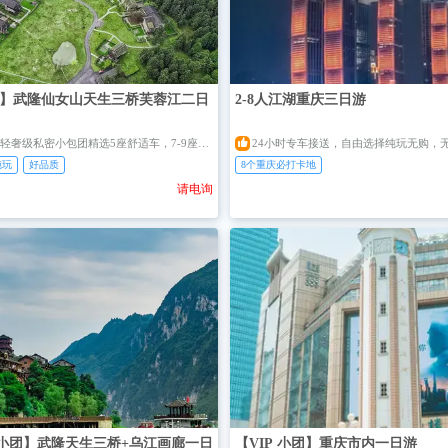
】武隆仙女山天生三桥芙蓉江二日
2-8人江湖重庆三日游

IP 轻奢级私密小包团精选5座舒适车，7-9座商务车
24小时专车接送，自由选择纯玩无购，
纯玩
好品质
8个重庆必打卡地
请电询
P小团】武隆天生三桥+乌江画廊一日
【VIP 小团】重庆市内一日游