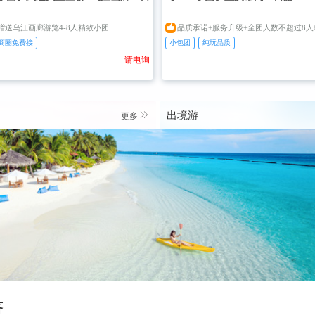

赠送乌江画廊游览4-8人精致小团
品质承诺+服务升级+全团人数不超过8人尊享品质，不交叉不
商圈免费接
小包团
纯玩品质
请电询

出境游
更多
答