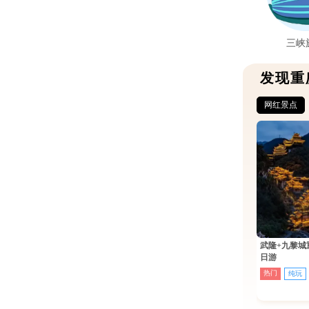
三峡
发现重
网红景点
武隆+九黎城
日游
热门
纯玩