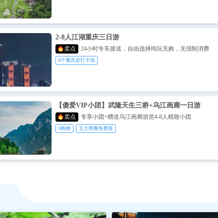
2-8人江湖重庆三日游
卖点
24小时专车接送，自由选择纯玩无购，无强制消费
8个重庆必打卡地
【傻爱VIP小团】武隆天生三桥+乌江画廊一日游
卖点
专享小团+赠送乌江画廊游览4-8人精致小团
0购物
五大商圈免费接