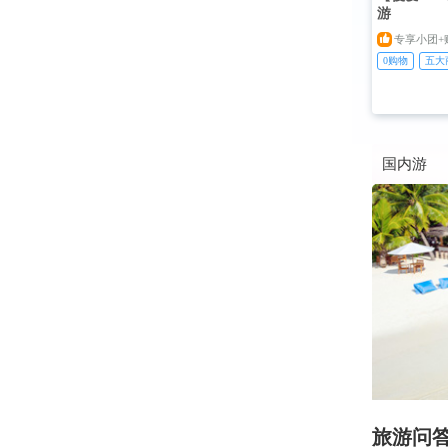
游

专享小团+
0购物
五大
国内游
旅游问