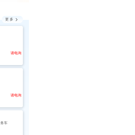

更多
请电询
请电询
商务车