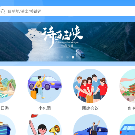

多日游
小包团
团建会议
红