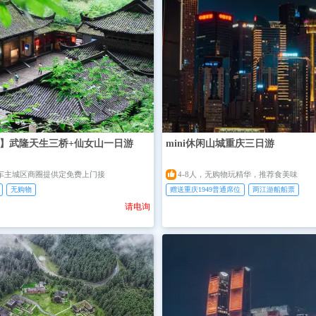
】武隆天生三桥+仙女山一日游
mini休闲山城重庆三日游

务车主城区商圈提供定免费上门接
4-8人，无购物玩精华，推荐食美味
无购物
赠送重庆1949普通席位
两江游船船票
请电询