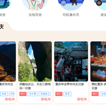
旅游
当地导游
司机兼向导
旅
庆
重庆市内五
武隆仙女山、天生三桥纯
重庆毕业季市内五日游
网红重庆-
玩一日游
日游
热门
热门
热门
美食
特色餐
含中餐
无购物
无强消
无痕接驳
夜景
全程
请电询
请电询
请电询