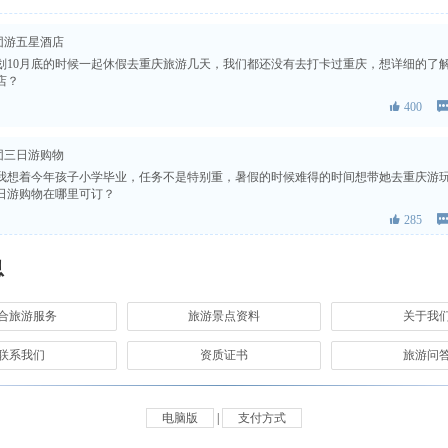
团游五星酒店
划10月底的时候一起休假去重庆旅游几天，我们都还没有去打卡过重庆，想详细的了
店？
 400

团三日游购物
我想着今年孩子小学毕业，任务不是特别重，暑假的时候难得的时间想带她去重庆游
日游购物在哪里可订？
 285

息
雪跟团游哪里好玩
些地方也会下雪，想下雪的时候去重庆旅游，重庆耍雪跟团游哪里好玩？
合旅游服务
旅游景点资料
 558
关于我

联系我们
资质证书
旅游问
行团3日游跟团多少钱
友商量今年的旅行计划，我们一直商议的是去重庆游玩，她想去哪里吃美食，请问重庆
钱？周边的风景有什么好的推荐吗？
电脑版
|
支付方式
 144
