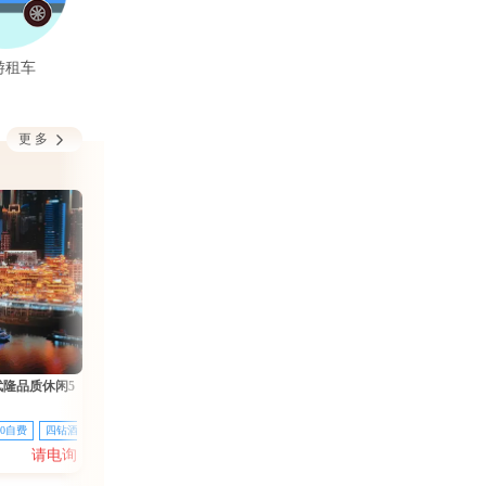
游租车

更多
武隆品质休闲5
0自费
四钻酒店
请电询