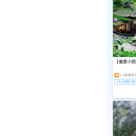
【傻爱小团

5-9座商
2-8人精致小团