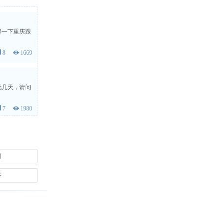
解一下重庆跟
 8
 1669
玩几天，请问
 7
 1980
们
 7
 1883
答
旅行团3日
 7
 1248