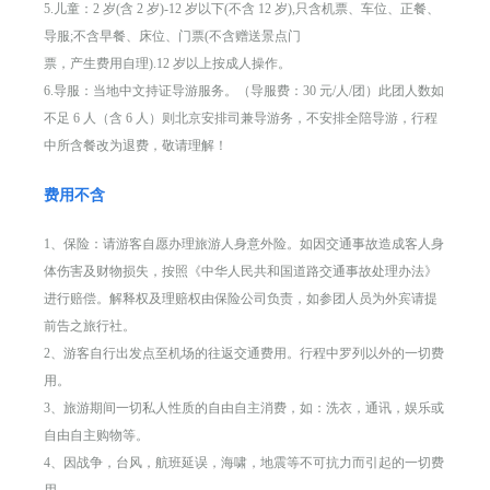
5.儿童：2 岁(含 2 岁)-12 岁以下(不含 12 岁),只含机票、车位、正餐、
导服;不含早餐、床位、门票(不含赠送景点门
票，产生费用自理).12 岁以上按成人操作。
6.导服：当地中文持证导游服务。（导服费：30 元/人/团）此团人数如
不足 6 人（含 6 人）则北京安排司兼导游务，不安排全陪导游，行程
中所含餐改为退费，敬请理解！
费用不含
1、保险：请游客自愿办理旅游人身意外险。如因交通事故造成客人身
体伤害及财物损失，按照《中华人民共和国道路交通事故处理办法》
进行赔偿。解释权及理赔权由保险公司负责，如参团人员为外宾请提
前告之旅行社。
2、游客自行出发点至机场的往返交通费用。行程中罗列以外的一切费
用。
3、旅游期间一切私人性质的自由自主消费，如：洗衣，通讯，娱乐或
自由自主购物等。
4、因战争，台风，航班延误，海啸，地震等不可抗力而引起的一切费