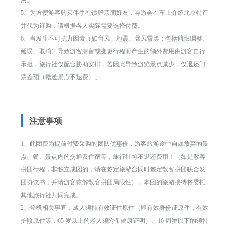
用。
5、为方便游客购买伴手礼馈赠亲朋好友，导游会在车上介绍北京特产
并代为订购，请根据各人实际需要选择付费。
6、当发生不可抗力因素（如台风、地震、暴风雪等；包括航班调整、
延误、取消）导致游客滞留或变更行程而产生的额外费用由游客自行
承担，旅行社仅配合协助安排，若因此导致游览景点减少，仅退还门
票差额（赠送景点不退费）。
注意事项
1、此团费为提前付费采购的团队优惠价，游客旅游途中自愿放弃的景
点、餐、景点内的交通及住宿等，旅行社将不退还费用！（如是散客
拼团行程，非独立成团的，请在签定旅游合同时签定散客拼团联合发
团协议书，并请游客谅解散客拼团局限性），本团的旅游接待将委托
其他旅行社共同完成。
2、登机相关事宜：成人须持有效证件原件（即有效身份证原件，有效
护照原件等，65 岁以上的老人须附带健康证明）、16 周岁以下的须持