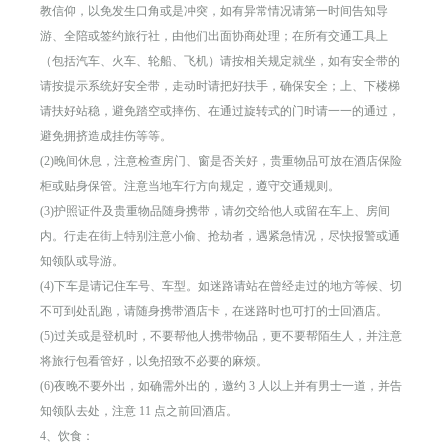
教信仰，以免发生口角或是冲突，如有异常情况请第一时间告知导
游、全陪或签约旅行社，由他们出面协商处理；在所有交通工具上
（包括汽车、火车、轮船、飞机）请按相关规定就坐，如有安全带的
请按提示系统好安全带，走动时请把好扶手，确保安全；上、下楼梯
请扶好站稳，避免踏空或摔伤、在通过旋转式的门时请一一的通过，
避免拥挤造成挂伤等等。
(2)晚间休息，注意检查房门、窗是否关好，贵重物品可放在酒店保险
柜或贴身保管。注意当地车行方向规定，遵守交通规则。
(3)护照证件及贵重物品随身携带，请勿交给他人或留在车上、房间
内。行走在街上特别注意小偷、抢劫者，遇紧急情况，尽快报警或通
知领队或导游。
(4)下车是请记住车号、车型。如迷路请站在曾经走过的地方等候、切
不可到处乱跑，请随身携带酒店卡，在迷路时也可打的士回酒店。
(5)过关或是登机时，不要帮他人携带物品，更不要帮陌生人，并注意
将旅行包看管好，以免招致不必要的麻烦。
(6)夜晚不要外出，如确需外出的，邀约 3 人以上并有男士一道，并告
知领队去处，注意 11 点之前回酒店。
4、饮食：