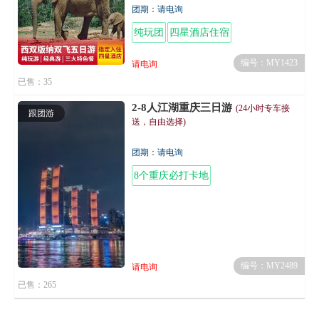
团期：请电询
纯玩团
四星酒店住宿
编号：MY1423
请电询
已售：35
2-8人江湖重庆三日游
(24小时专车接
跟团游
送，自由选择)
团期：请电询
8个重庆必打卡地
编号：MY2489
请电询
已售：265