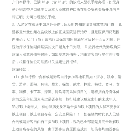
户口本原件、已满 16 岁（含 16 岁）的按成人登机手续办理（如无身
份证则需带户口薄主页及本人页或持户口所在地公安机关所开具的户
籍证明）方可办理登机手续。
3、A.游客在旅途中如意外受伤，应及时告知随团导游或签约门市； B.
游客意外受伤须在县级以上的正规医院进行治疗，且是医保用药范围
内用药； C.门（急）诊治疗以保险期间届满的次日起十五日为限，住
院治疗以保险期间届满的次日起九十日为限。 D 旅行社代为游客购买
旅游人员意外伤害保险，如出现意外伤害，均由游客自行垫付医疗费
后，根据保险公司理赔相关规定进行报销。
旅游须知：
（1）参加行程中含有或是游客自行参加当地项目如：潜水、跳伞、滑
雪、滑冰、滑翔、狩猎、攀岩、探险、武术、摔跤、特技、赛马、赛
车、蹦极、卡丁车、漂流、骑马等高风险项目的，请根据自身身体健
康情况及年纪因素考虑是否参加，旅行社建议独立出行的未成年人、
55 岁以上老年人、有心脏病史及不适合参加以上项目的人群不要参加
以上项目，以上项目存在一定安全风险！！！如在签约时代表人已签
合约或是游客自由自主参加以上项目，视为已全部清楚并完全理解以
上项目所存在的风险，由于游客自身原因造成的一切伤害均由游客自