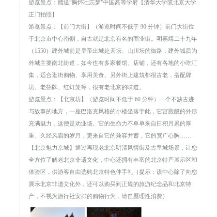
游览景点：赠送“胸怀壮志梦”中国高等学府【清华大学或北京大学
正门拍照】
游览景点：【前门大街】（游览时间不低于 90 分钟）前门大街位
于北京市中心南侧，自古就是北京有名的商业街。明嘉靖二十九年
（1550）建外城前是皇帝出城赴天坛、山川坛的御路，建外城后为
外城主要南北街道，如今也有多家餐馆、店铺，还有各地的小吃汇
集，适合逛街购物、享用美食。另外街上建筑都很古老，搭配牌
坊、老招牌、红灯笼等，很有老北京的味道。
游览景点：【北京坊】（游览时间不低于 60 分钟）一个不缺古迹
与故事的地方，一座巴洛克风格的小楼坐落于此，它宫殿般的外形
充满魅力，这便是劝业场。它的生命力不单单来自日积月累的厚
重、久经风霜的岁月，更来自它的兼容并蓄，它的宽广心胸……
【北京魅力京城】通过再现老北京明清风情街及古皇城场景，让您
全方位了解老北京非遗文化，中心还拥有丰富的北京特产展示区和
体验区，供游客自由选购北京特色伴手礼（提示：该中心除了向您
展示北京非遗文化外，还可以购买到正规的旅游纪念品和北京特
产，不视为旅行社安排的购物行为，请自愿理性消费）