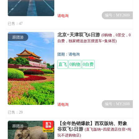
编号：MY2609
请电询
已售：47
北京+天津双飞6日游
(0购物，0景交，0
跟团游
自费，独家赠送故宫摆渡车+集体照)
团期：请电询
直飞
0购物
0自费
编号：MY2608
请电询
已售：29
【全年热销爆款】西双版纳、野象
跟团游
谷双飞5日游
(直飞版纳+四星酒店住宿+纯
玩不进购物店)