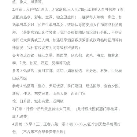
签、换人、退票等。
2.住宿：入住指定酒店，无家庭房/三人间/加床出现单人自补房差（酒
店配有热水、彩电、空调、独立卫生间），确保每人每晚一床位，如
遇单男单女时，如产生单男单女，请听从导游安排入住加床或补足房
差。（暑期房酒店床位紧张，我们会根据团队情况进行分配，不指定
标间或大床房或三人间。如遇旺季酒店客房紧张或政府临时征用等特
殊情况，我社有权调整为同等级标准酒店）
参考酒店连锁：锦江之星、西西里、欣燕都、速八、海友、格林豪
泰、7 天、如家、汉庭、莫泰等同级
参考 3 钻酒店：黄河京都、康铂、如家精选、宜必思、君安、世纪黄
山或同级
参考 4 钻酒店：漫心、天坛饭店、前门建国、翔达国际、金台夕照、
新桥、佳龙、东交民巷、山西大厦、西直门宾
馆、日升昌、城市有爱、或同级
3.门票：行程中所列景点首道大门票。（此行程按照优惠门票核算，
故无退费）
4.用餐：5 早 3 正，正餐八菜一汤 3 顿 30-30/人/正个别天数早餐需打
包。（不占床不含早餐费用自理）