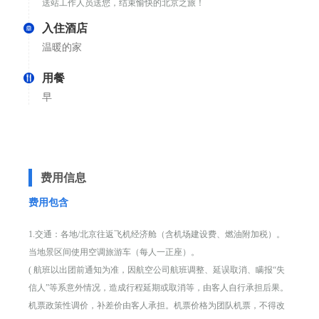
送站工作人员送您，结束愉快的北京之旅！
入住酒店
温暖的家
用餐
早
费用信息
费用包含
1.交通：各地/北京往返飞机经济舱（含机场建设费、燃油附加税）。
当地景区间使用空调旅游车（每人一正座）。
( 航班以出团前通知为准，因航空公司航班调整、延误取消、瞒报“失
信人”等系意外情况，造成行程延期或取消等，由客人自行承担后果。
机票政策性调价，补差价由客人承担。机票价格为团队机票，不得改