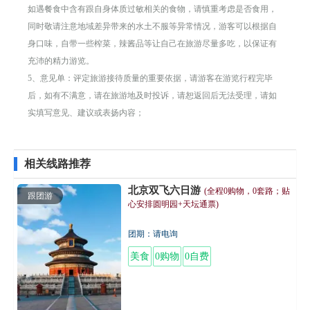
如遇餐食中含有跟自身体质过敏相关的食物，请慎重考虑是否食用，
同时敬请注意地域差异带来的水土不服等异常情况，游客可以根据自
身口味，自带一些榨菜，辣酱品等让自己在旅游尽量多吃，以保证有
充沛的精力游览。
5、意见单：评定旅游接待质量的重要依据，请游客在游览行程完毕
后，如有不满意，请在旅游地及时投诉，请恕返回后无法受理，请如
实填写意见、建议或表扬内容；
相关线路推荐
北京双飞六日游
(全程0购物，0套路；贴
跟团游
心安排圆明园+天坛通票)
团期：请电询
美食
0购物
0自费