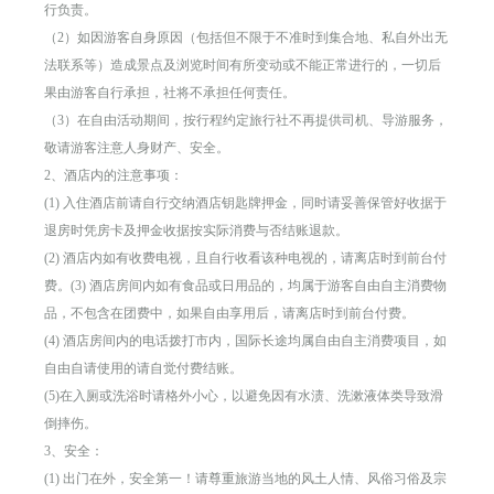
行负责。
（2）如因游客自身原因（包括但不限于不准时到集合地、私自外出无
法联系等）造成景点及浏览时间有所变动或不能正常进行的，一切后
果由游客自行承担，社将不承担任何责任。
（3）在自由活动期间，按行程约定旅行社不再提供司机、导游服务，
敬请游客注意人身财产、安全。
2、酒店内的注意事项：
(1) 入住酒店前请自行交纳酒店钥匙牌押金，同时请妥善保管好收据于
退房时凭房卡及押金收据按实际消费与否结账退款。
(2) 酒店内如有收费电视，且自行收看该种电视的，请离店时到前台付
费。(3) 酒店房间内如有食品或日用品的，均属于游客自由自主消费物
品，不包含在团费中，如果自由享用后，请离店时到前台付费。
(4) 酒店房间内的电话拨打市内，国际长途均属自由自主消费项目，如
自由自请使用的请自觉付费结账。
(5)在入厕或洗浴时请格外小心，以避免因有水渍、洗漱液体类导致滑
倒摔伤。
3、安全：
(1) 出门在外，安全第一！请尊重旅游当地的风土人情、风俗习俗及宗