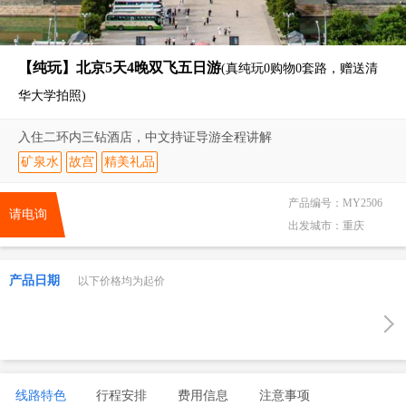
【纯玩】北京5天4晚双飞五日游
(真纯玩0购物0套路，赠送清
华大学拍照)
入住二环内三钻酒店，中文持证导游全程讲解
矿泉水
故宫
精美礼品
产品编号：
MY2506
请电询
出发城市：
重庆
产品日期
以下价格均为起价
线路特色
行程安排
费用信息
注意事项