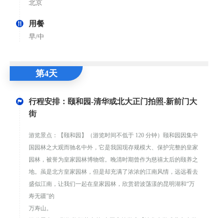
北京
用餐
早/中
第4天
行程安排：颐和园-清华或北大正门拍照-新前门大
街
游览景点：【颐和园】（游览时间不低于 120 分钟）颐和园因集中
国园林之大观而驰名中外，它是我国现存规模大、保护完整的皇家
园林，被誉为皇家园林博物馆。晚清时期曾作为慈禧太后的颐养之
地。虽是北方皇家园林，但是却充满了浓浓的江南风情，远远看去
盛似江南，让我们一起在皇家园林，欣赏碧波荡漾的昆明湖和“万
寿无疆”的
万寿山。