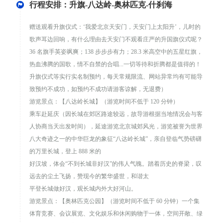
行程安排：升旗-八达岭-奥林匹克-什刹海
赠送观看升旗仪式：‘我爱北京天安门，天安门上太阳升’，儿时的
歌声耳边回响，有什么理由去天安门不观看庄严的升国旗仪式呢？
36 名旗手英姿飒爽；138 步步步有力；28.3 米高空中的五星红旗，
热血沸腾的国歌，情不自禁的合唱...一切等待和折腾都是值得的！
升旗仪式等实行实名制预约，每天常规限流、网站异常均有可能导
致预约不成功，如预约不成功请游客谅解，无退费）
游览景点：【八达岭长城】（游览时间不低于 120 分钟）
乘车赴延庆（因长城在郊区路途较远，故导游根据当地情况会与客
人协商当天出发时间），延途游览北京城郊风光，游览被誉为世界
八大奇迹之一的中华巨龙的象征“八达岭长城”，亲自登临气势磅礴
的万里长城，登上 888 米的
好汉坡，体会“不到长城非好汉”的伟人气魄。踏着历史的脊梁，叹
远去的尘土飞扬，赞现今的繁华盛世，和谐太
平登长城做好汉，观长城内外大好河山。
游览景点：【奥林匹克公园】（游览时间不低于 60 分钟）一个集
体育竞赛、会议展览、文化娱乐和休闲购物于一体，空间开敞、绿