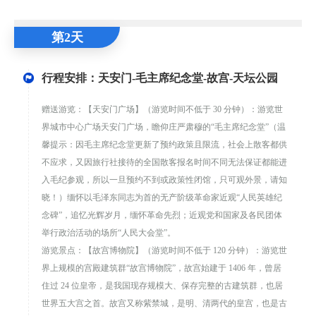
第2天
行程安排：天安门-毛主席纪念堂-故宫-天坛公园
赠送游览：【天安门广场】（游览时间不低于 30 分钟）：游览世
界城市中心广场天安门广场，瞻仰庄严肃穆的“毛主席纪念堂”（温
馨提示：因毛主席纪念堂更新了预约政策且限流，社会上散客都供
不应求，又因旅行社接待的全国散客报名时间不同无法保证都能进
入毛纪参观，所以一旦预约不到或政策性闭馆，只可观外景，请知
晓！）缅怀以毛泽东同志为首的无产阶级革命家近观“人民英雄纪
念碑”，追忆光辉岁月，缅怀革命先烈；近观党和国家及各民团体
举行政治活动的场所“人民大会堂”。
游览景点：【故宫博物院】（游览时间不低于 120 分钟）：游览世
界上规模的宫殿建筑群“故宫博物院”，故宫始建于 1406 年，曾居
住过 24 位皇帝，是我国现存规模大、保存完整的古建筑群，也居
世界五大宫之首。故宫又称紫禁城，是明、清两代的皇宫，也是古