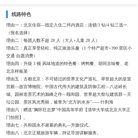
线路特色
理由一：北京住宿—指定入住二环内酒店：连锁/3 钻/4 钻三选一
（报名选择）
理由二：每团人数不超 28 人（大人+儿童 28 人）
理由三：真正享受轻松、纯正旅游乐趣（1 个特产超市+390 景区小
交通 自愿消费）
理由四：升级 3 顿 风味地道的特色餐：烤鸭餐、胡同京味餐、老
北京样板菜
理由五：古都北京：不可错过的世界文化产巡礼、举世超大的皇室
宫殿—故宫博物院、中国古代伟大的建筑及防御工程—八达岭长
城、园林造景艺术的巅峰之作—颐和园、世界超大祭坛建筑群—天
坛公园、景区风光秀丽，被誉为“北方的水乡”——什刹海
理由六：赠送“胸怀壮志梦”中国高等学府【清华大学或北京大学正
门拍照】。
理由七：共和国永不谢幕的典礼—升旗仪式。
理由八：北京正规旅游车辆，持证导游讲解服务。