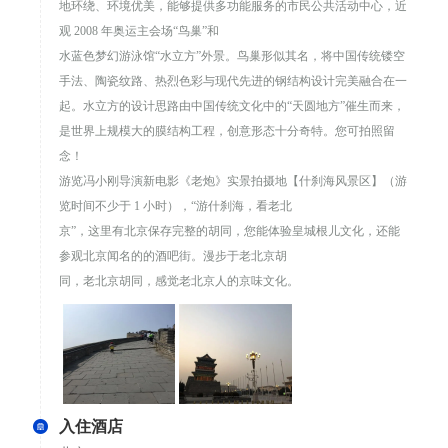
地环绕、环境优美，能够提供多功能服务的市民公共活动中心，近
观 2008 年奥运主会场“鸟巢”和
水蓝色梦幻游泳馆“水立方”外景。鸟巢形似其名，将中国传统镂空
手法、陶瓷纹路、热烈色彩与现代先进的钢结构设计完美融合在一
起。水立方的设计思路由中国传统文化中的“天圆地方”催生而来，
是世界上规模大的膜结构工程，创意形态十分奇特。您可拍照留
念！
游览冯小刚导演新电影《老炮》实景拍摄地【什刹海风景区】（游
览时间不少于 1 小时），“游什刹海，看老北
京”，这里有北京保存完整的胡同，您能体验皇城根儿文化，还能
参观北京闻名的的酒吧街。漫步于老北京胡
同，老北京胡同，感觉老北京人的京味文化。
入住酒店