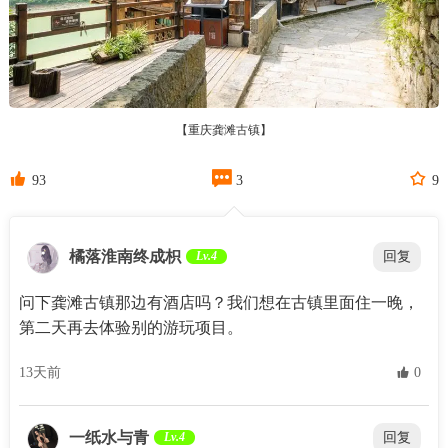
【重庆龚滩古镇】



93
3
9
橘落淮南终成枳
Lv.4
回复
问下龚滩古镇那边有酒店吗？我们想在古镇里面住一晚，
第二天再去体验别的游玩项目。
13天前
 0
一纸水与青
Lv.4
回复