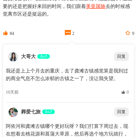
要的还是把握好来回的时间，我们跟着
美亚国旅
去的时候感
觉离市区还是挺远的。



84
2
9
大哥大
Lv.3
回复
我还是上上个月去的重庆，去了龚滩古镇感觉算是我到过
的商业气息不怎么浓郁的古镇之一了，没让我失望。
10天前
 0
葬爱七旅
Lv.3
回复
阿依河和龚滩古镇哪个更好玩呀？我们打算下周过去，现
在想着去桃花源和菖蒲大草原，然后再选个地方玩就行，