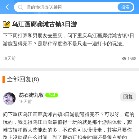


搜索
乌江画廊龚滩古镇3日游
下下周打算和男朋友去重庆，问下重庆乌江画廊龚滩古镇3日
游能逛得完不？是那种深度游不是只走一遍打卡的玩法。
19天前
 1568

全部回复
(8)
笏石街九牧
Lv.4
回复
16天前
问下重庆乌江画廊龚滩古镇3日游能逛得完不？可以呀，逛的
玩的，我觉得乌江画廊最值得一玩的就是那个游船体验，龚
滩古镇稍微大些能逛的多，不过也可以慢慢走，其实只要你
路上没耽误什么时间，到了那边玩起来时间还是很充裕的，