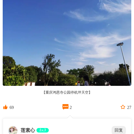
【重庆鸿恩寺公园停机坪天空】



69
2
27
莲素心
Lv.3
回复
你也是3月初去的呀，我也是，我是带孩子去这里的图书
馆看书，的确如你所说，在樱花盛开的时候粉粉嫩嫩的很
漂亮。
5天前
 0
一杯whisky
Lv.3
回复