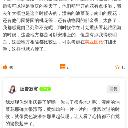
确实可以说是重庆的春天了，他们那里开的花有点多哟，我
去年大概也是这个时候去的，潼南的油菜花，南山的樱花，
还有他们园博园的桃花等，还有动物园的郁金香，太多了，
我都感觉自己列举不完呢，到时候你在计划重庆看花跟团游
的时候，这些地方都是可以安排上的，但是有点我得说明
白，这些地方相隔都比较远，可以考虑在
美亚国旅
订团出
游，这样也就方便了。



48
2
15
販賣寂寞
Lv.4
回复
我发现你对重庆很了解哟，你去了很多地方呢，潼南的油
菜花那确实很漂亮，黄灿灿的一片一片的，微风吹过的时
候，就像黄色波浪在那里起伏呢，让人看了心情都不自觉
的愉悦起来了。