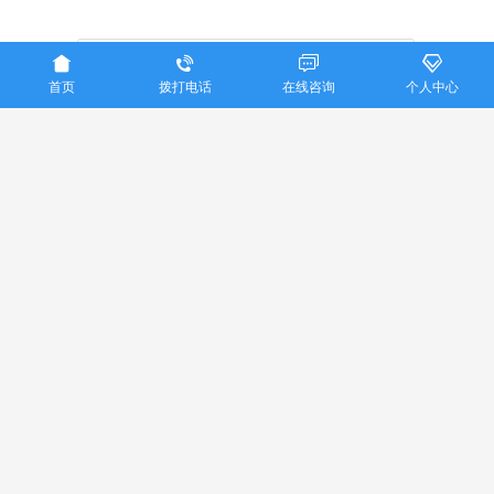




首页
拨打电话
在线咨询
个人中心
验 证 码：
提交咨询
重庆美亚国际旅行社联系电话：023-86915016
Copyright ©
重庆美亚国际旅行社