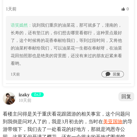
1天前
 0
语笑嫣然：
说到我们重庆的油菜花，那可就多了，潼南的，
长寿的，还有垫江的，你们想去哪里看都行，这种景点最好
了，这个时候将的花香奉献给我们，等到过段时间，又将他
的油菜籽奉献给我们，可以油菜花一生都在奉献呀，在油菜
花田拍照那也是绝美的背景图，还没有来过的朋友赶紧来看
看哟。

1天前
izaky
Lv.3
回复
10天前
看楼主问得是关于重庆看花跟团游的相关事宜，这个问题问
到我倒是问对人了的，我是3月初去的，当时在
美亚国旅
的导
游带领下，我们去了一处看花的好地方，那就是鸿恩寺公
园，这里不但开满了樱花，还有一个很大的开放式图书馆，