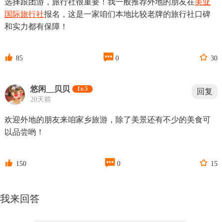
选择跟团游，旅行社很重要！我一般推荐外地的朋友在
美亚
国际旅行社
报名，这是一家咱们本地比较老牌的旅行社口碑
和实力都有保障！



85
0
30
悠闲__贝贝
Lv.5
回复
20天前
欢迎外地的朋友来咱家乡旅游，除了美景还有不少的美食可
以品尝哟！



150
0
15
我来回答