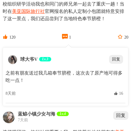
校组织研学活动我也和同门的师兄弟一起去了重庆一趟！当
时在
美亚国际旅行社
官网报名的私人定制小包团就特意安排
了这一景点，我们还品尝到了当地特色奉节脐橙！



120
1
20
球大爷V
Lv.3
回复
之前有朋友送过我几箱奉节脐橙，这次去了原产地可得多
吃一点！
8天前
 16
蓝鲸小镇少女与海
Lv.4
回复
7天前