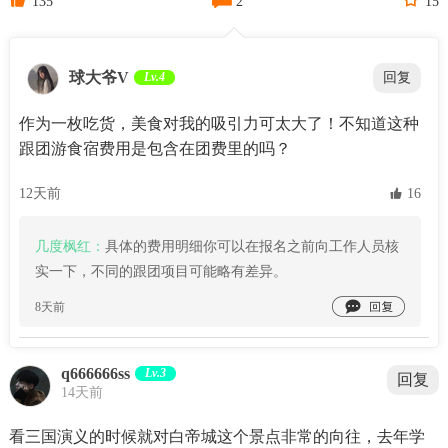
135
2
15
球大爷V
Lv.4
回复
作为一枚吃货，美食对我的吸引力可太大了！不知道这种
跟团游食宿费用是包含在团费里的吗？
12天前
 16
几度枫红：
具体的费用明细你可以在报名之前向工作人员核
实一下，不同的跟团项目可能略有差异。

8天前
q666666ss
Lv.3
回复
14天前
看三国演义的时候就对白帝城这个景点非常的向往，去年学