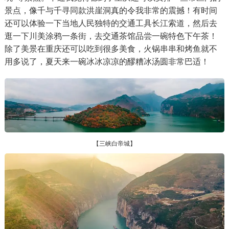
景点，像千与千寻同款洪崖洞真的令我非常的震撼！有时间
还可以体验一下当地人民独特的交通工具长江索道，然后去
逛一下川美涂鸦一条街，去交通茶馆品尝一碗特色下午茶！
除了美景在重庆还可以吃到很多美食，火锅串串和烤鱼就不
用多说了，夏天来一碗冰冰凉凉的醪糟冰汤圆非常巴适！
【三峡白帝城】