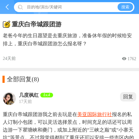


搜索
重庆白帝城跟团游
老爸今年的生日愿望是去重庆旅游，准备休年假的时候给安
排上，重庆白帝城跟团游怎么报名呀？
24天前
 1762

全部回复
(8)
几度枫红
Lv.4
回复
17天前
重庆白帝城跟团游我之前去玩是在
美亚国际旅行社
报名的私
人订制小包团，可以灵活选择景点，时间充足的话还可以周
边游一下瞿塘峡和夔门，或加上附近的“三峡之巅”或“小寨天
坑”等景点。不过我觉得都到了重庆还可以安排一些市区内的