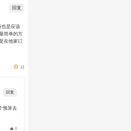
回复
番也是应该
最简单的方
是在他家订

12
回复
个预算去
 0