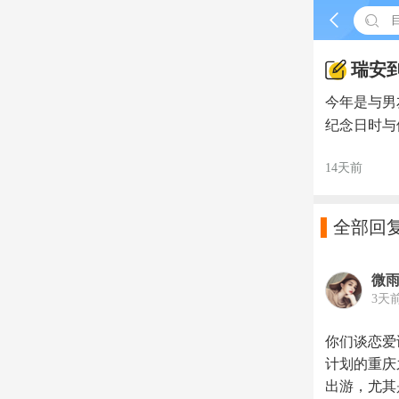


瑞安
今年是与男
纪念日时与
14天前

全部回
微
3天
你们谈恋爱
计划的重庆
出游，尤其