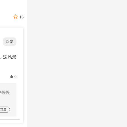

16
回复
，这风景
 0
路慢慢
