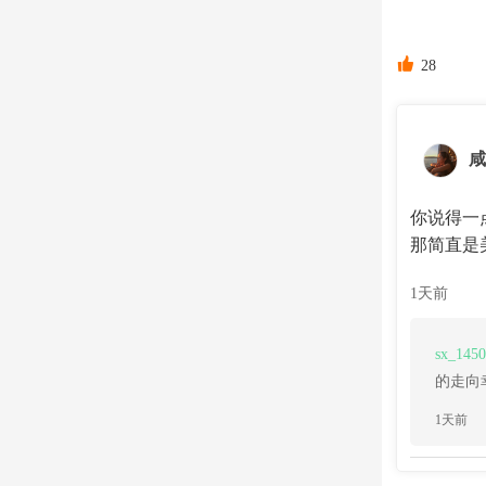

28
咸
你说得一
那简直是
1天前
sx_145
的走向
1天前