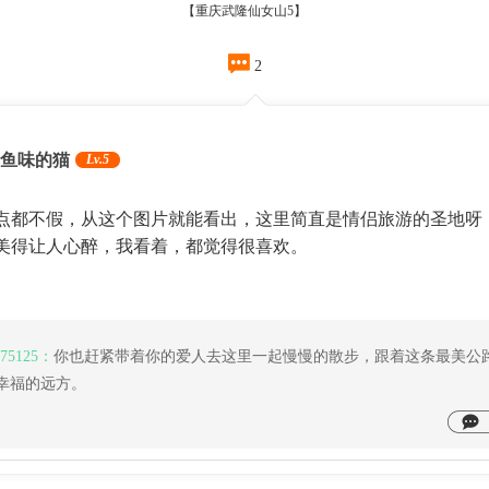
【重庆武隆仙女山5】

2
鱼味的猫
Lv.5
点都不假，从这个图片就能看出，这里简直是情侣旅游的圣地呀
美得让人心醉，我看着，都觉得很喜欢。
075125：
你也赶紧带着你的爱人去这里一起慢慢的散步，跟着这条最美公
幸福的远方。