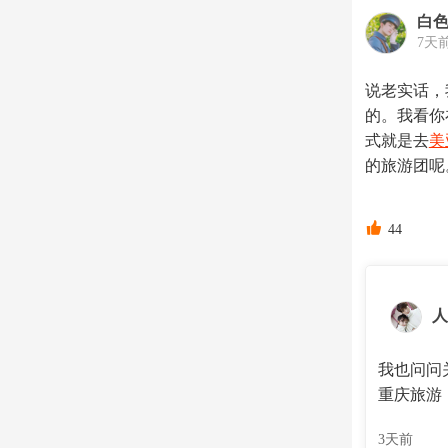
白
7天
说老实话，
的。我看你
式就是去
美
的旅游团呢

44
人
我也问问
重庆旅游
3天前