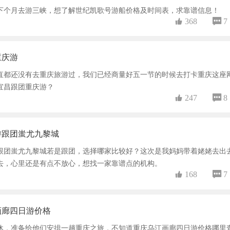
下个月去游三峡，想了解世纪凯歌号游船价格及时间表，求靠谱信息！
 368
 7
重庆游
直都还没有去重庆旅游过，我们已经商量好五一节的时候去打卡重庆这座
宜昌跟团重庆游？
 247
 8
游跟团蚩尤九黎城
跟团蚩尤九黎城若是跟团，选择哪家比较好？这次是我妈妈带着姥姥去出
去，心里还是有点不放心，想找一家靠谱点的机构。
 168
 7
画廊四日游价格
休，准备给他们安排一趟重庆之旅，不知道重庆乌江画廊四日游价格哪里