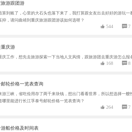
庆旅游跟团游
结算到账了，心里的大石头也落下来了，我打算跟女友出去好好的游玩一
压抑，请问曲靖到重庆旅游跟团游该如何选呀？
 544
 7
去重庆游
重庆工作，想先去旅游探索一下当地人文风情，跟旅游团去重庆游怎么报
 168
 8
号邮轮价格一览表查询
来游三峡，省吃俭用存了两千来块钱，想出门看看世界，所以想选择一艘
道哪里能进行长江孚泰号邮轮价格一览表查询？
 264
 7
号游船价格及时间表