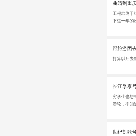
曲靖到重
工程款终于
下这一年的
跟旅游团
打算以后去
长江孚泰
穷学生也想
游轮，不知
世纪凯歌