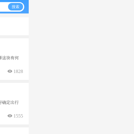
搜索
择这块有何
 1828
好确定出行
 1555