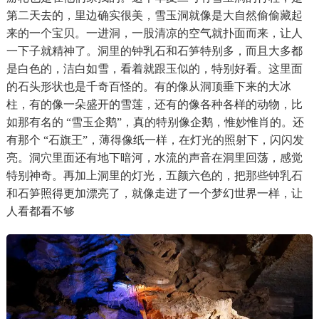
第二天去的，里边确实很美，雪玉洞就像是大自然偷偷藏起
来的一个宝贝。一进洞，一股清凉的空气就扑面而来，让人
一下子就精神了。洞里的钟乳石和石笋特别多，而且大多都
是白色的，洁白如雪，看着就跟玉似的，特别好看。这里面
的石头形状也是千奇百怪的。有的像从洞顶垂下来的大冰
柱，有的像一朵盛开的雪莲，还有的像各种各样的动物，比
如那有名的 “雪玉企鹅”，真的特别像企鹅，惟妙惟肖的。还
有那个 “石旗王”，薄得像纸一样，在灯光的照射下，闪闪发
亮。洞穴里面还有地下暗河，水流的声音在洞里回荡，感觉
特别神奇。再加上洞里的灯光，五颜六色的，把那些钟乳石
和石笋照得更加漂亮了，就像走进了一个梦幻世界一样，让
人看都看不够