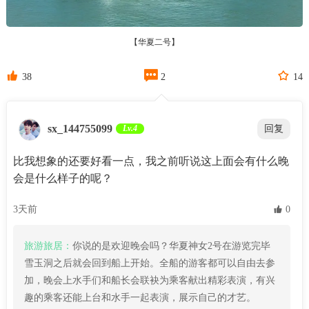
【华夏二号】



38
2
14
sx_144755099
Lv.4
回复
比我想象的还要好看一点，我之前听说这上面会有什么晚
会是什么样子的呢？
3天前
 0
旅游旅居：
你说的是欢迎晚会吗？华夏神女2号在游览完毕
雪玉洞之后就会回到船上开始。全船的游客都可以自由去参
加，晚会上水手们和船长会联袂为乘客献出精彩表演，有兴
趣的乘客还能上台和水手一起表演，展示自己的才艺。