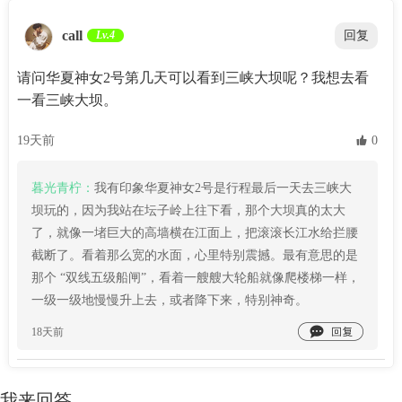
call
Lv.4
回复
请问华夏神女2号第几天可以看到三峡大坝呢？我想去看
一看三峡大坝。
19天前
 0
暮光青柠：
我有印象华夏神女2号是行程最后一天去三峡大
坝玩的，因为我站在坛子岭上往下看，那个大坝真的太大
了，就像一堵巨大的高墙横在江面上，把滚滚长江水给拦腰
截断了。看着那么宽的水面，心里特别震撼。最有意思的是
那个 “双线五级船闸”，看着一艘艘大轮船就像爬楼梯一样，
一级一级地慢慢升上去，或者降下来，特别神奇。

18天前
我来回答