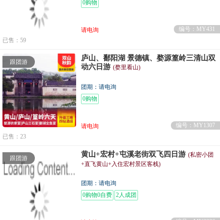
0购物
编号：MY431
请电询
已售：59
庐山、鄱阳湖 景德镇、婺源篁岭三清山双
跟团游
动六日游
(婺里看山)
团期：请电询
0购物
编号：MY1307
请电询
已售：23
黄山+宏村+屯溪老街双飞四日游
(私密小团
跟团游
+直飞黄山+入住宏村景区客栈)
团期：请电询
0购物0自费
2人成团