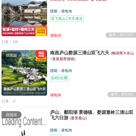
团期：请电询
直飞黄山
专车接送
编号：MY2375
请电询
已售：106
南昌庐山婺源三清山双飞六天
(畅游两大名山
跟团游
+逛瓷都景德镇)
团期：请电询
全程0自费
编号：MY242
请电询
已售：47
庐山、鄱阳湖 景德镇、婺源篁岭三清山双
跟团游
飞六日游
(婺里看山)
团期：请电询