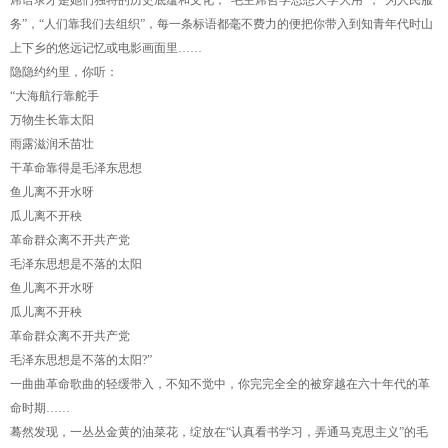
席语录才是她们独特的历史底蕴和文化，“毛主席哲学思想大学大用”，“为人民服
务”，“人们靠我们去组织”，每一条标语都毫不费力的便把你带入到知青年代时山
上下乡的悠远记忆或电影画面里……
隐隐约约里，你听：
“大海航行靠舵手
万物生长靠太阳
雨露滋润禾苗壮
干革命靠得是毛泽东思想
鱼儿离不开水呀
瓜儿离不开秧
革命群众离不开共产党
毛泽东思想是不落的太阳
鱼儿离不开水呀
瓜儿离不开秧
革命群众离不开共产党
毛泽东思想是不落的太阳?”
一曲曲革命歌曲的轻缓带入，不知不觉中，你完完全全的被穿越在六十年代的革
命时期……
蓦然发现，一丛丛金黄的油菜花，绽放在“认真看书学习，弄通马克思主义”的毛