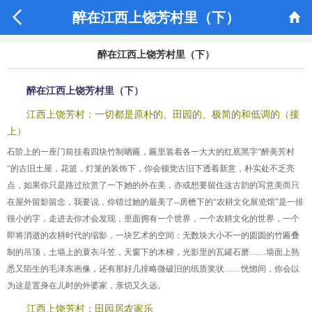


醉在江西上饶芳村里（下）
醉在江西上饶芳村里（下）
醉在江西上饶芳村里（下）
江西上饶芳村：一切都是原朴的、田园的、极简的和低调的（接
上）
石阶上的一座门前挂着四块竹制晒匾，匾里装着各一大大的红底黑字“醉美芳村
“的古旧土屋，花篮，灯笼的装饰下，你会顿觉古旧下透着新意，朴实处不乏亮
点，如果你只是路过欣赏了一下她的外在美，亦或想要留住这古韵的写意美而只
在屋外留影留念，我要说，你错过她的最美了--房檐下的“农耕文化展览馆”是一排
很小的字，走进去你才会发现，里面拥有一个世界，一个农耕文化的世界，一个
即将消逝的农耕时代的缩影，一块艺术的空间：无数块大小不一的圆圆的竹匾叠
制的吊顶，土墙上的蓑衣斗笠，天窗下的木梯，光影里的瓦罐石磨……墙面上熟
悉又陌生的毛泽东画像，还有那好几排略微破旧的纸质奖状……恍惚间，你会以
为这是置身在儿时的外婆家，亲切又久远。
江西上饶芳村：田园居农家乐