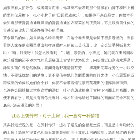
如果没有人招呼你，或者闻香而来，你甚至不会发现那个隐藏在山脚下梯田上树
荫里的仅屋檐下一张小小牌子的“田园居农家乐”，如果你不亲自品尝，你根本不
会知道那些普普通通碗碟里的普普通通的农家菜的纯正美味，它足以有留住你的
胃甚至在你离开后还馋着你心的理由。
茶余饭后的你，如果就这么轻易离开，在这个春天里是会留下很多遗憾的，当你
看到人家在朋友圈里晒出那样迷眼醉人的紫云英花田，你一定会近乎哭喊着大
叫：“额，好美呀！我怎么没看到！”，嘘，亲爱的，小声点，她们就在田居园农
家乐后面的还不够大气的几层梯田上贪婪的沐浴阳光，闲听附近山涧流水潺潺，
静望头顶白云悠然飘飘，喜闻身边野花清新芬芳……择花田间草垛旁的一小块空
地，不要惊扰她们的梦境，更不要伤害她们美丽柔嫩的纤纤之体，小心翼翼的或
蹲或坐的偷偷和她们合个影，你便不会带着错过紫云英花田的遗憾悻悻而归。
也许你会因拍摄过太多这样的远处一叶小舟悠然摇曳于古树下河面上的画面，你
便不再在乎，可是只有当你走近时，你才知道你错过了同样的画面却完全不同的
底色--湛蓝湛蓝的河面！
江西上饶芳村：对于土房，我一直有一种情结
其实我最想说的是，在芳村你只一进村子遇见的全都是土房，而且是非常独特的
的土房！墙体的泥黄色和白石灰体是她们同于其他土房的质地，墙面鲜红的毛主