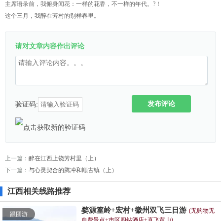
主席语录前，我俯身闻花：一样的花香，不一样的年代。?！
这个三月，我醉在芳村的别样春里。
请对文章内容作出评论
发布评论
验证码:
上一篇：
醉在江西上饶芳村里（上）
下一篇：
与心灵契合的腾冲和顺古镇（上）
江西相关线路推荐
婺源篁岭+宏村+徽州双飞三日游
(无购物无
跟团游
自费景点+市区四钻酒店+直飞黄山)