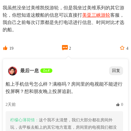
我虽然没坐过美维凯悦游轮，但是我坐过美维系列的其它游
轮，你想知道这艘船的信息可以直接打
美亚三峡游轮
客服，
我自己之前每次订票都是先打电话进行信息、时间对比才选
的船。



19
2
4
最后一息
Lv.4
回复
船上手机信号怎么样？满格吗？房间里的电视能不能进行
投屏啊？想和朋友晚上投屏追剧。
2天前
 0
柠檬心薄荷情：
这个我不太清楚，我们大部分都在房间外
玩，去甲板去船上的其它地方逛逛，房间里的电视我们都没