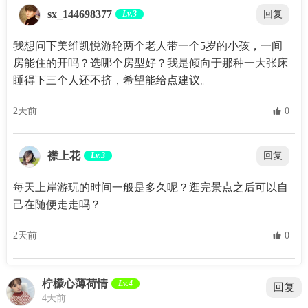
sx_144698377
Lv.3
回复
我想问下美维凯悦游轮两个老人带一个5岁的小孩，一间
房能住的开吗？选哪个房型好？我是倾向于那种一大张床
睡得下三个人还不挤，希望能给点建议。
2天前
 0
襟上花
Lv.3
回复
每天上岸游玩的时间一般是多久呢？逛完景点之后可以自
己在随便走走吗？
2天前
 0
柠檬心薄荷情
Lv.4
回复
4天前