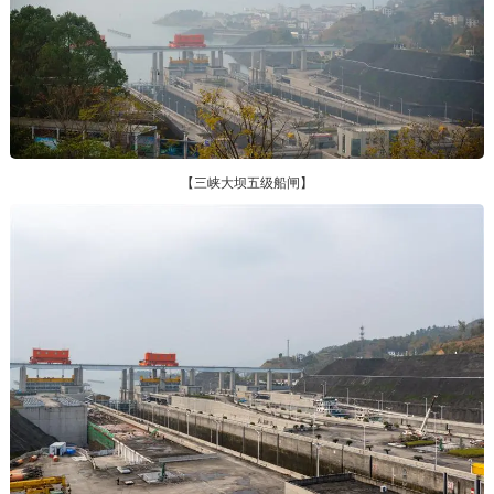
【三峡大坝五级船闸】