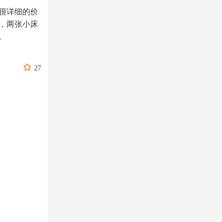
很详细的价
，两张小床
。

27