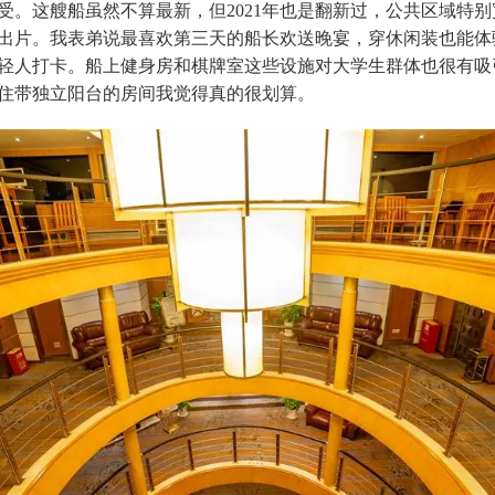
受。这艘船虽然不算最新，但2021年也是翻新过，公共区域特
出片。我表弟说最喜欢第三天的船长欢送晚宴，穿休闲装也能体
轻人打卡。船上健身房和棋牌室这些设施对大学生群体也很有吸
住带独立阳台的房间我觉得真的很划算。