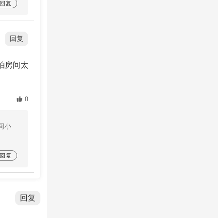

回复
怕房间太
 0
间小

回复