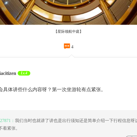
【星际领航中庭】

4
iacitizen
Lv.4
会具体讲些什么内容呀？第一次坐游轮有点紧张。
627871：
我们当时也就讲了讲也是出行须知还是简单介绍一下行程信息呀
不着紧张。