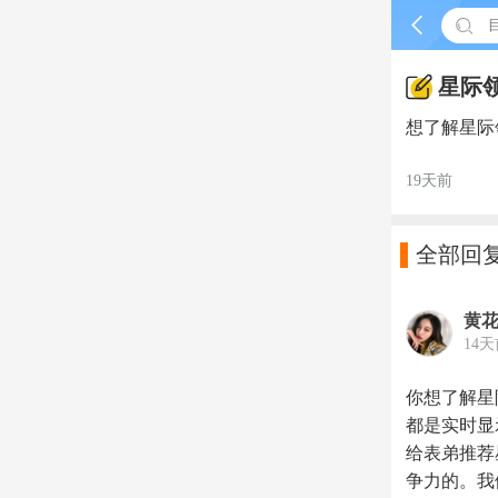


星际
想了解星际
19天前

全部回
黄花
14
你想了解星
都是实时显
给表弟推荐
争力的。我