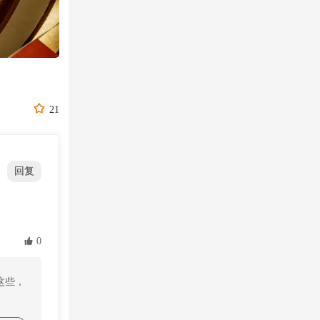

21
回复
 0
这些，