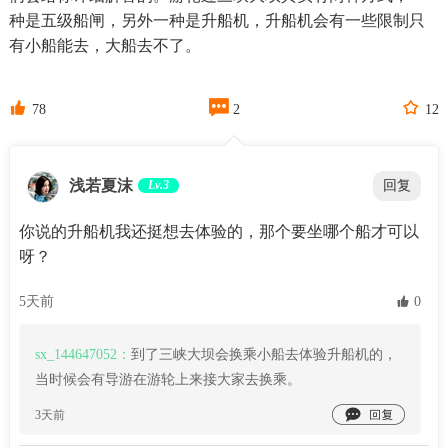
种是五级船闸，另外一种是升船机，升船机会有一些限制只
有小船能去，大船去不了。



78
2
12
浅若夏沫
Lv.3
回复
你说的升船机我还挺想去体验的，那个要坐哪个船才可以
呀？
5天前
 0
sx_144647052：
到了三峡大坝会换乘小船去体验升船机的，
当时候会有导游在游轮上来接大家去换乘。

3天前