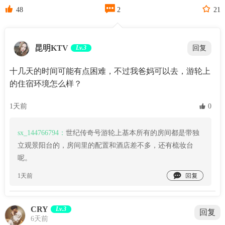



48
2
21
昆明KTV
Lv.3
回复
十几天的时间可能有点困难，不过我爸妈可以去，游轮上
的住宿环境怎么样？
1天前
 0
sx_144766794：
世纪传奇号游轮上基本所有的房间都是带独
立观景阳台的，房间里的配置和酒店差不多，还有梳妆台
呢。

1天前
CRY
Lv.3
回复
6天前