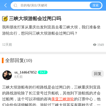


搜索
三峡大坝游船会过闸口吗
我和朋友打算从重庆出发到宜昌去看三峡大坝，我们准备坐
游轮出行，想问问三峡大坝游船会过闸口吗？
12天前
 1949

全部回复
(10)
sx_144647052
Lv.3
回复
8天前
三峡大坝游船有的行程路线是会过闸口的，三峡重庆到宜昌
的路线游轮除了长江壹号过升船机，其他到下游航线的才会
过船闸，这个可以详细的咨询
美亚三峡游轮
的订票中心，他
们会给你详细解答的。游轮过三峡大坝其实有两种方式，一