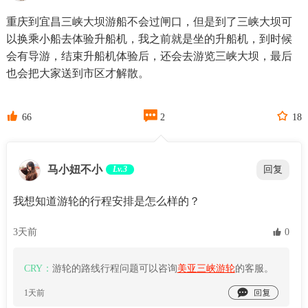
重庆到宜昌三峡大坝游船不会过闸口，但是到了三峡大坝可
以换乘小船去体验升船机，我之前就是坐的升船机，到时候
会有导游，结束升船机体验后，还会去游览三峡大坝，最后
也会把大家送到市区才解散。



66
2
18
马小妞不小
Lv.3
回复
我想知道游轮的行程安排是怎么样的？
3天前
 0
CRY：
游轮的路线行程问题可以咨询
美亚三峡游轮
的客服。

1天前