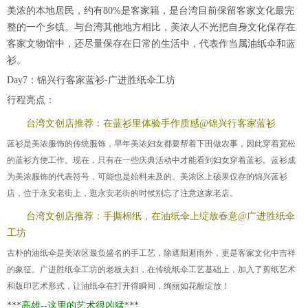
美浓的本地居民，约有80%是客家籍，是台湾目前保留客家文化最完
整的一个乡镇。与台湾其他地方相比，美浓人不光把自身文化保存在
客家文物馆中，还尽量保存在日常的生活中，代表作当属油纸伞和蓝
衫。
Day7：锦兴行客家蓝衫-广进胜纸伞工坊
行程亮点：
台湾文创店推荐：在蓝衫里体验手作质感@锦兴行客家蓝衫
蓝衫是美浓服饰的传统服饰，早年美浓妇女都要帮着下田做农事，因此穿着宽松
的蓝衫方便工作。现在，只有在一些庆典活动中才能看到妇女穿着蓝衫。蓝衫成
为美浓服饰的代表符号，可能也是始料未及的。美浓区上硕果仅存的锦兴蓝衫
店，位于永安老街上，逛永安老街的时候别忘了注意这家老店。
台湾文创店推荐：手撕棉纸，在油纸伞上绽放春意@广进胜纸伞
工坊
古朴的油纸伞是美浓区最负盛名的手工艺，除遮阳避雨外，更是客家文化中吉祥
的象征。广进胜纸伞工坊的老板夫妇，在传统纸伞工艺基础上，加入了剪纸艺术
和版印艺术形式，让油纸伞在打开得瞬间，绚丽如花般绽放！
***
高雄--这里的艺术很凶猛
***