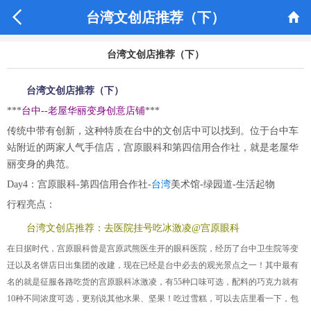


台湾文创店推荐（下）
台湾文创店推荐（下）
台湾文创店推荐（下）
***
台中--老屋华丽变身创意店铺
***
传统中带有创新，这种特质在台中的文创店中可以找到。位于台中车
站附近的两家人气手信店，宫原眼科和第四信用合作社，就是老屋华
丽变身的典范。
Day4：宫原眼科-第四信用合作社-
台湾
美术馆-绿园道-生活起物
行程亮点：
台湾文创店推荐：去医院挂号吃冰激凌@宫原眼科
在日据时代，宫原眼科曾是宫原武熊医生开的眼科医院，经历了台中卫生院等变
迁以及名饼店日出集团的改建，现在已经是台中必去的观光景点之一！其中最有
名的就是征服各路吃货的宫原眼科冰激凌，有55种口味可选，配料的巧克力就有
10种不同浓度可选，更别说其他水果、坚果！吃过雪糕，可以去店里看一下，包