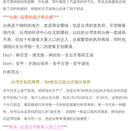
装可爱精致的凤梨酥、牛轧糖、茶叶都是人气超高的伴手礼。而且这栋建筑还保
留了旧时的模样，精致的文艺装饰让你来了就不想走。
***
台南--这里的设计有点咸
***
台南是个独特的地方，曾是商业重镇，也是台湾的老首府。尽管随着
现代化，台湾的经济中心往北部挪动，以往的台湾首府台南一度雄风
不再。但近十年随着大量人口的迁入，台南繁荣的风华再现，同时也
涌现出全台湾独一无二的密集文创聚落。
Day5：林百货－海安路－神农街－全台开基药王庙
Day6：安平－夕游出张所－安平古堡－安平老街
行程亮点：
台湾文创店推荐：366色生日盐@夕游出张所
安平历史上是产盐地，虽然现在不产了，但是出售366色生日盐的夕游出张所却是
安平的热门小店。每个人的出生日期，包含2月29日的生日，共366天。这里的366
个生日彩盐，都是根据日本对每一天的色彩能量分析而来的。每一天代表一种颜
色，你可以在这里找到自己的“诞生色”，还能吃一根盐口味的冰激凌。把你的生
日盐带回家，每天吃一点，想必会带来满满的正能量吧！
***
美浓--走进台湾客家人的工坊
***