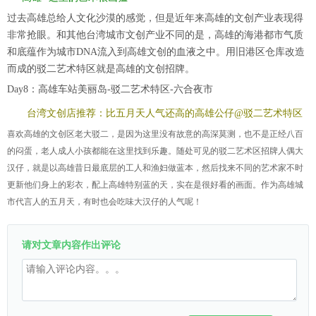
过去高雄总给人文化沙漠的感觉，但是近年来高雄的文创产业表现得
非常抢眼。和其他台湾城市文创产业不同的是，高雄的海港都市气质
和底蕴作为城市DNA流入到高雄文创的血液之中。用旧港区仓库改造
而成的驳二艺术特区就是高雄的文创招牌。
Day8：高雄车站美丽岛-驳二艺术特区-六合夜市
台湾文创店推荐：比五月天人气还高的高雄公仔@驳二艺术特区
喜欢高雄的文创区老大驳二，是因为这里没有故意的高深莫测，也不是正经八百
的闷蛋，老人成人小孩都能在这里找到乐趣。随处可见的驳二艺术区招牌人偶大
汉仔，就是以高雄昔日最底层的工人和渔妇做蓝本，然后找来不同的艺术家不时
更新他们身上的彩衣，配上高雄特别蓝的天，实在是很好看的画面。作为高雄城
市代言人的五月天，有时也会吃味大汉仔的人气呢！
请对文章内容作出评论