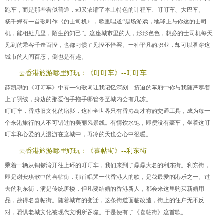
跑车，而是那些看似普通，却又浓缩了本土特色的计程车、叮叮车、大巴车。
杨千嬅有一首歌叫作《的士司机》，歌里唱道“是场游戏，地球上与你这的士司
机，能相处几里，陌生的知己”。这座城市里的人，形形色色，想必的士司机每天
见到的乘客千奇百怪，也都习惯了见怪不怪罢。一种平凡的职业，却可以看穿这
城市的人间百态，倒也是有趣。
去香港旅游哪里好玩：《叮叮车》--叮叮车
薛凯琪的《叮叮车》中有一句歌词让我记忆深刻：挤迫的车厢中你与我随严寒着
上了羽绒，身边的那爱侣手拖手哪管冬至城内会有几冻。
叮叮车，香港旧文化的缩影，这种全世界只有香港岛才有的交通工具，成为每一
个来港旅行的人不可错过的美丽风景线。有情饮水饱，即便没有豪车，坐着这叮
叮车和心爱的人漫游在这城中，再冷的天也会心中很暖。
去香港旅游哪里好玩：《喜帖街》--利东街
乘着一辆从铜锣湾开往上环的叮叮车，我们来到了鼎鼎大名的利东街。利东街，
即是谢安琪歌中的喜帖街，那首唱哭一代香港人的歌，是我最爱的港乐之一。过
去的利东街，满是传统唐楼，但凡要结婚的香港新人，都会来这里购买新婚用
品，故得名喜帖街。随着城市的变迁，这条街道面临改造，街上的住户无不反
对，恐惧老城文化被现代文明所吞噬。于是便有了《喜帖街》这首歌。