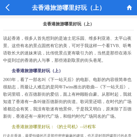


去香港旅游哪里好玩（上）
去香港旅游哪里好玩（上）
说起香港，很多人首先想到的是迪士尼乐园、维多利亚港、太平山夜
景。这些有名的景点固然有它的美，可对于我这样一个看TVB、听粤
语歌长大的迷妹来说，比传统景点更有吸引力的，当然是那些在港乐
中提到过的香港的人与事，那些港剧取景的街头巷尾。
去香港旅游哪里好玩（上）
2003年，看了一部名叫《下一站天后》的电影。电影的内容很简单也
很励志，而最让人难忘的是同年Twins推出的歌曲--《下一站天后》。
歌词里唱，在百德新街的爱侣，面上有种顾盼自豪。从那时起，我就
知道了香港有一条叫做百德新街的街道。歌词里还唱，在时代的广场
谁都总会有奖，我没有歌迷有他景仰。于是我又明白，原来除了百德
新街，香港还有一座时代广场，和纽约时代广场同名的广场。
去香港旅游哪里好玩：《的士司机》--计程车
行走在香港，最爱拍摄的不是那些密密麻麻的建筑，也不是时而呼啸而过的名贵