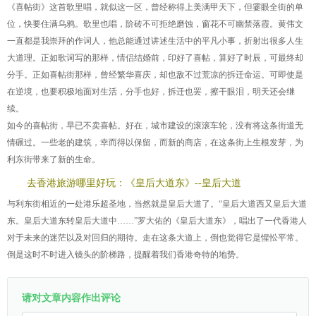
《喜帖街》这首歌里唱，就似这一区，曾经称得上美满甲天下，但霎眼全街的单
位，快要住满乌鸦。歌里也唱，阶砖不可拒绝磨蚀，窗花不可幽禁落霞。黄伟文
一直都是我崇拜的作词人，他总能通过讲述生活中的平凡小事，折射出很多人生
大道理。正如歌词写的那样，情侣结婚前，印好了喜帖，算好了时辰，可最终却
分手。正如喜帖街那样，曾经繁华喜庆，却也敌不过荒凉的拆迁命运。可即使是
在逆境，也要积极地面对生活，分手也好，拆迁也罢，擦干眼泪，明天还会继
续。
如今的喜帖街，早已不卖喜帖。好在，城市建设的滚滚车轮，没有将这条街道无
情碾过。一些老的建筑，幸而得以保留，而新的商店，在这条街上生根发芽，为
利东街带来了新的生命。
去香港旅游哪里好玩：《皇后大道东》--皇后大道
与利东街相近的一处港乐超圣地，当然就是皇后大道了。“皇后大道西又皇后大道
东。皇后大道东转皇后大道中……”罗大佑的《皇后大道东》，唱出了一代香港人
对于未来的迷茫以及对回归的期待。走在这条大道上，倒也觉得它是惺忪平常。
倒是这时不时进入镜头的阶梯路，提醒着我们香港奇特的地势。
请对文章内容作出评论