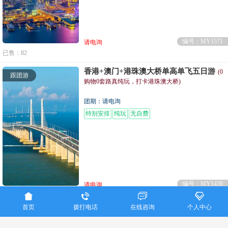
编号：MY1571
请电询
已售：82
香港+澳门+港珠澳大桥单高单飞五日游
(0
跟团游
购物0套路真纯玩，打卡港珠澳大桥)
团期：请电询
特别安排
纯玩
无自费
编号：MY1438
请电询




已售：123
首页
拨打电话
在线咨询
个人中心