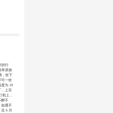
家的行
勒草原旅
酒，饮下
即可一饮
为 18
厂，上百
灯初上，
不醉不
，如遇不
 6 月