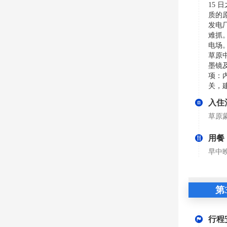
15
质的
发电
难抓
电场
草原
墨镜
项：
关，
入住
草原
用餐
早中
第
行程