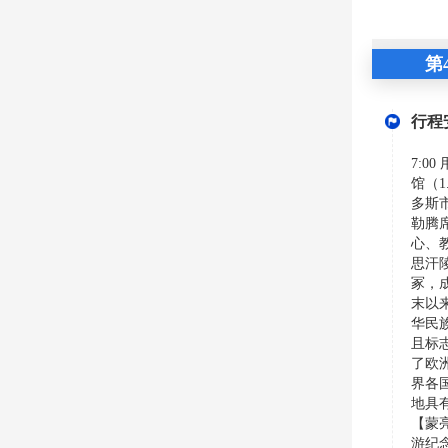
第
行程
7:
馆（
多斯
勒腾
心、
思汗
冢，
末以
华民
且标
了欧
界各
地具有
【蒙
游纪