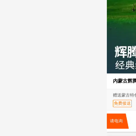
内蒙古辉
赠送蒙古特
免费接送
请电询