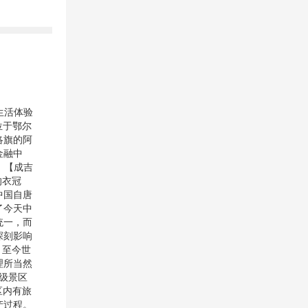
生活体验
位于鄂尔
洛旗的阿
金融中
。【成吉
的衣冠
中国自唐
了今天中
统一，而
深刻影响
，至今世
理所当然
 级景区
区内有旅
产过程。