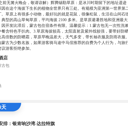
 日之前无篝火晚会，敬请谅解）辉腾锡勒草原：是冰川时期留下的地址遗迹
原因在这个海拔下生长的植物全世界只有三处。有规模为亚洲第一世界第
厂。草原上有很多小动物，最好玩的就是花鼠，很像松鼠，生活在山间石
。典型的高山草甸草原，平均海拔 2100 多米。是草原避暑胜地和亚洲最
。因开发比滞后，蒙古包住宿条件有限。温馨提示：1.蒙古包无一次性洗漱
中餐含特色手扒肉。3.草原海拔较高，太阳直射及紫外线较强，要带好防
及高倍数的防晒霜，草原早晚温差大，天气多变，带长袖衣服及防雨衣服
内蒙古为少数名族，如果游客骑马途中马倌推荐的自费为个人行为，与旅
建议游客拒绝参加。
酒店
蒙古包
晚
3天
安排：银肯响沙湾-达拉特旗