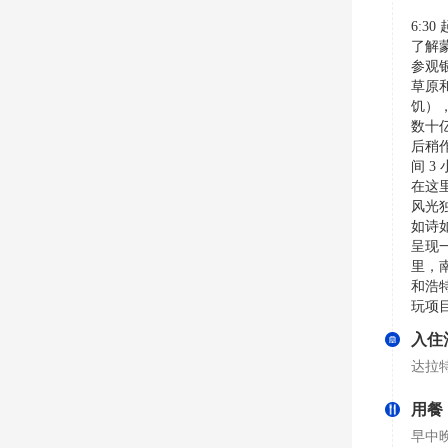
6:3
了解
参观
草原
饥）
数十
后稍
间 
在这
风光
如诗
呈现
里，
和浩
玩项
入住
达拉
用餐
早中