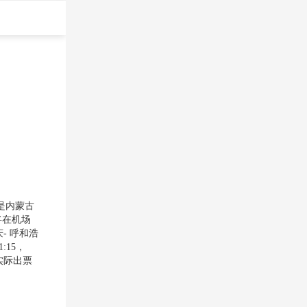
是内蒙古
将在机场
- 呼和浩
1:15，
体以实际出票