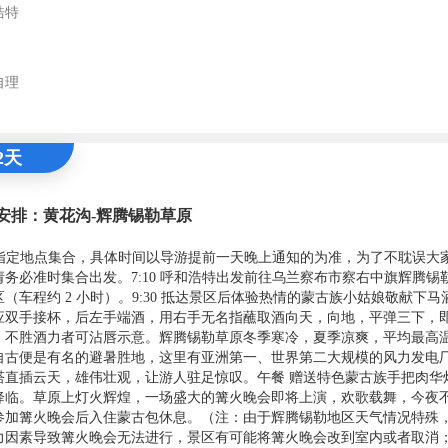
浩特
自理
2天
安排：黄花沟-辉腾锡勒草原
00 指定地点集合，具体时间以导游提前一天晚上通知的为准，为了不耽误大
请务必准时集合出发。7:10 呼和浩特出发前往乌兰察布市察右中旗辉腾锡
区（车程约 2 小时）。9:30 抵达景区后体验热情的蒙古族小姑娘敬献下马
应双手接杯，后左手端酒，用右手无名指蘸取酒向天，向地，平弹三下，
，不胜酒力者可沾唇示意。辉腾锡勒草原冬季寒冷，夏季凉爽，平均最高温度
自古便是有名的避暑胜地，这里有亚洲第一、世界第二大规模的风力发电
塔直插云天，雄伟壮观，让游人驻足惊叹。午餐 赠送特色蒙古族手把肉华
降临。草原上灯火辉煌，一场盛大的篝火晚会即将上演，欢歌载舞，今夜
参加篝火晚会后入住蒙古包休息。（注：由于辉腾锡勒地区天气情况特殊
力因素导致篝火晚会无法进行，景区有可能将篝火晚会改到室内或者取消；且