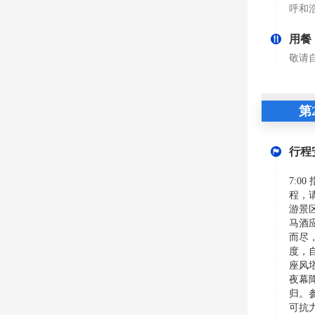
呼和
用餐
敬请
第
行程
7:
程，
游景
马酒
而尽
度，
座风
夜幕
归。
可抗