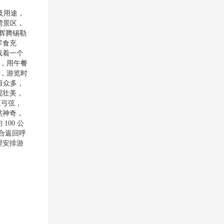
作及用途，
湾景区，
且辉腾锡勒
零食充
载着一个
旗，用午餐
（，游览时
目众多，
观壮美，
束弓弦，
然神奇，
00 公
集合返回呼
理安排游