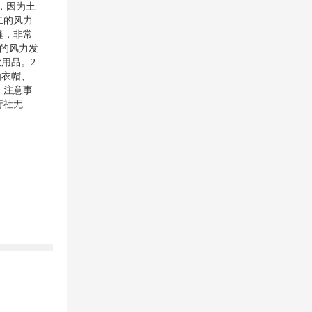
，因为土
二的风力
缝，非常
大的风力发
用品。2.
晒衣帽、
。注意事
行社无