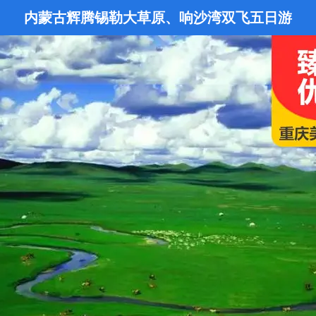
内蒙古辉腾锡勒大草原、响沙湾双飞五日游