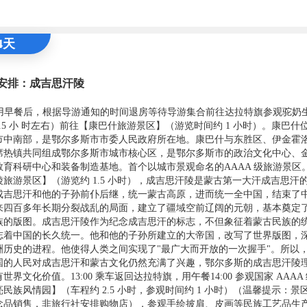
4天
安排：成吉思汗陵
00 用早餐后，根据导游通知的时间退房等待导游集合前往达拉特旗参观驼奶
1.5 小 时左右）前往【康巴什旅游景区】（游览时间约 1 小时）。康巴什
市中南部，是鄂尔多斯市市委人民政府所在地。康巴什与东胜区、伊金霍
席热镇共同组成鄂尔多斯市城市核心区，是鄂尔多斯市的政治文化中心、
教育科研中心和装备制造基地。首个以城市景观命名的AAAA 级旅游景区
陵旅游景区】（游览约 1.5 小时），成吉思汗陵是蒙古第一大汗成吉思汗
成吉思汗和他的子孙前仆后继，统一蒙古高原，进而统一全中国，结束了
来四百多年长期分裂战乱的局面，建立了疆域空前辽阔的元朝，基本奠定
族的版图。成吉思汗陵作为纪念成吉思汗的标志，不但象征着蒙古民族的
志着中国的长久统一。他和他的子孙所建立的大帝国，改写了世界版图，
洲历史的进程。他使得人类之间实现了"最广大而开放的一次握手"。所以
国的人民对成吉思汗和蒙古文化仍然充满了兴趣，鄂尔多斯的成吉思汗陵
世界文化价值。13:00 乘车返回达拉特旗，用午餐14:00 参观国家 AAAA
亮民族风情园】（车程约 2.5 小时，参观时间约 1 小时）（温馨提示：景
念品销售，非旅行社安排购物店），参观手绘披肩、皮画等民族工艺品生