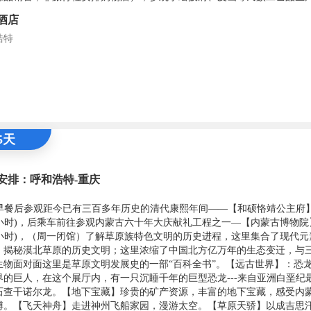
酒店
浩特
5天
安排：呼和浩特-重庆
00 早餐后参观距今已有三百多年历史的清代康熙年间——【和硕恪靖公主府】
1 小时)，后乘车前往参观内蒙古六十年大庆献礼工程之一—【内蒙古博物院】
1 小时)，（周一闭馆）了解草原族特色文明的历史进程，这里集合了现代
，揭秘漠北草原的历史文明；这里浓缩了中国北方亿万年的生态变迁，与
生物面对面这里是草原文明发展史的一部“百科全书”。【远古世界】：恐
界的巨人，在这个展厅内，有一只沉睡千年的巨型恐龙---来自亚洲白垩纪
石查干诺尔龙。【地下宝藏】珍贵的矿产资源，丰富的地下宝藏，感受内
博。【飞天神舟】走进神州飞船家园，漫游太空。【草原天骄】以成吉思