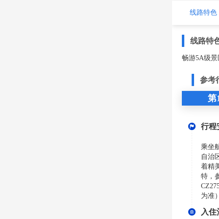
线路特色
线路特
畅游5A级景
参考
第
行程
乘坐
自治
着精
特，参 
CZ2
为准
入住