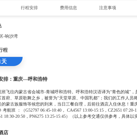
行程安排
费用信息
注意事项
色
区-响沙湾
行程
1天
安排：重庆—呼和浩特
航班飞往内蒙古省会城市-青城呼和浩特。呼和浩特汉语译为“青色的城”，
区首府、草原歌舞之乡，被誉为“天堂草原、中国乳都”；我们的工作人员
美的蒙古族服饰等候您的到来，当日三餐自理，后前往酒店入住休息！重庆
考航班 ：（G52797 06:45-10:40， CA4567 13:00-15:15，CZ2651 07:20-1
751 18:30-20:50，PN6275 13:25-15:45）（以上参考交通仅供参考，具
）
酒店