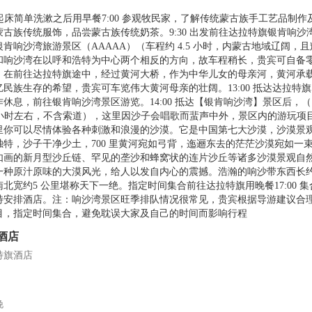
0 起床简单洗漱之后用早餐7:00 参观牧民家，了解传统蒙古族手工艺品制
蒙古族传统服饰，品尝蒙古族传统奶茶。9:30 出发前往达拉特旗银肯响沙
银肯响沙湾旅游景区（AAAAA）（车程约 4.5 小时，内蒙古地域辽阔，
和响沙湾在以呼和浩特为中心两个相反的方向，故车程稍长，贵宾可自备
，在前往达拉特旗途中，经过黄河大桥，作为中华儿女的母亲河，黄河承
亿民族生存的希望，贵宾可车览伟大黄河母亲的壮阔。13:00 抵达达拉特
作休息，前往银肯响沙湾景区游览。14:00 抵达【银肯响沙湾】景区后，
3 小时左右，不含索道），这里因沙子会唱歌而蜚声中外，景区内的游玩项
里你可以尽情体验各种刺激和浪漫的沙漠。它是中国第七大沙漠，沙漠景
独特，沙子干净少土，700 里黄河宛如弓背，迤逦东去的茫茫沙漠宛如一
如画的新月型沙丘链、罕见的垄沙和蜂窝状的连片沙丘等诸多沙漠景观自
一种原汁原味的大漠风光，给人以发自内心的震撼。浩瀚的响沙带东西长约 1
南北宽约5 公里堪称天下一绝。指定时间集合前往达拉特旗用晚餐17:00 
特安排酒店。注：响沙湾景区旺季排队情况很常见，贵宾根据导游建议合
目，指定时间集合，避免耽误大家及自己的时间而影响行程
酒店
特旗酒店
晚