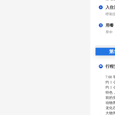
入住
呼和
用餐
早中
第
行程
7:
约 
约 
特色
前的
动物
龙化
大物