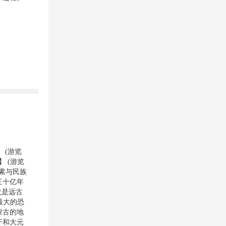
 (游览
 (游览
元素与民族
三十亿年
龙是远古
最大的恐
蒙古的地
汗和大元