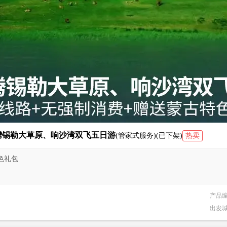
腾锡勒大草原、响沙湾双飞五日游
(管家式服务)(已下架)
热卖
色礼包
产品
出发