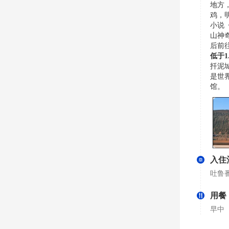
地方
鸡，
小说
山神
后前
低于
扦泥
是世
馆。
入住
吐鲁
用餐
早中