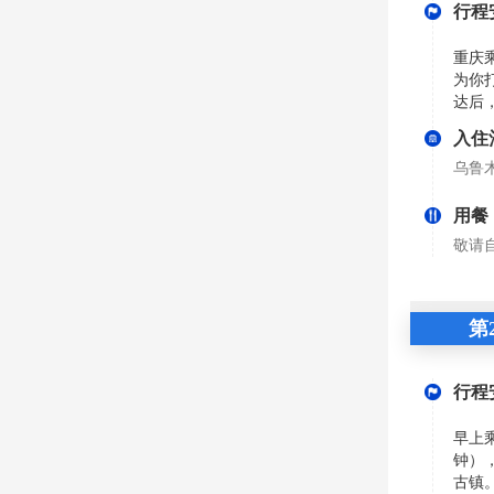
行程
重庆
为你
达后
入住
乌鲁
用餐
敬请
第
行程
早上
钟）
古镇