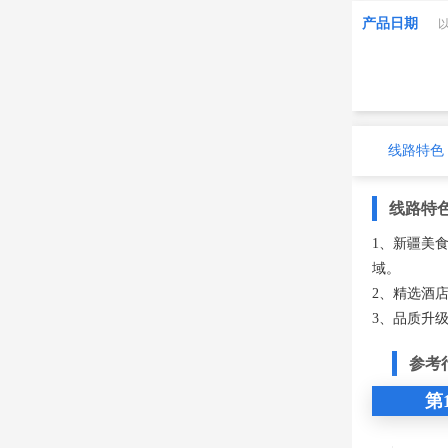
产品日期
线路特色
线路特
1、新疆美
域。
2、精选酒
3、品质升
参考
第