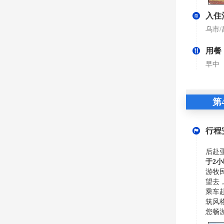
入住
乌市/
用餐
早中
第
行程
后赴
于
2
游牧
望去
乘车
筑风
您畅