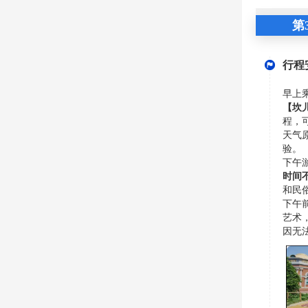
第
行程
早上
【坎
程，
天气
验。
下午
时间
和民
下午
艺术
因无