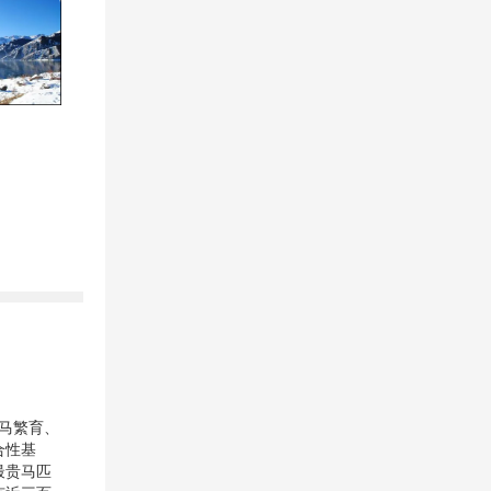
马繁育、
合性基
最贵马匹