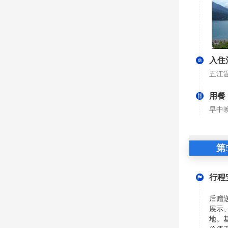
入住
五江
用餐
早中
第
行程
后赠
展示
地。