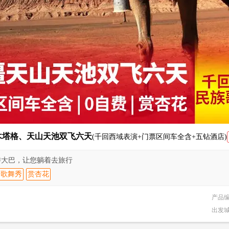
木塔格、天山天池双飞六天
(千回西域表演+门票区间车全含+五钻酒店)
旅游大巴，让您躺着去旅行
歌舞秀
赏杏花
产品
出发