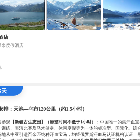
酒店
温泉度假酒店
晚
5天
安排：天池—乌市120公里（约1.5小时）
送参观
【新疆古生态园】（游览时间不低于1小时）
：中国唯一的集汗血宝
、训练、表演比赛及马术健身、休闲度假等为一体的标准型、国际化、综
基地从中亚引进百余匹纯种汗血宝马，均经俄罗斯汗血马认证机构认证；