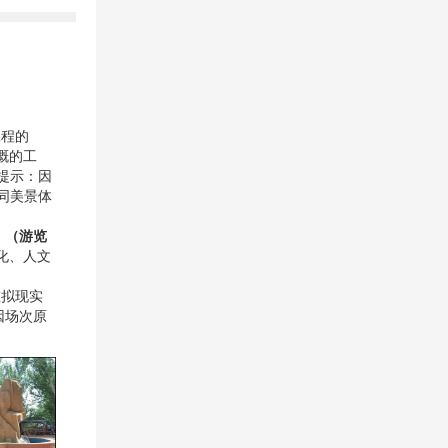
工程的
溉的工
馨提示：因
同美景体
】
（游览
化、人文
虚拟现实
因场次原