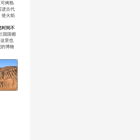
里可烤熟
写进古代
，使火焰
览时间不
兰国国都
。这里也
观的博物