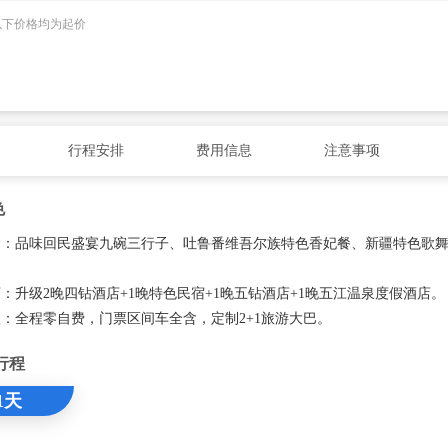
以下价格均为起价
行程安排
费用信息
注意事项
色
食：品味回民盛宴九碗三行子、吐鲁番维吾尔族特色香妃餐、新疆特色歌
店：升级2晚四钻酒店+1晚特色民宿+1晚五钻酒店+1晚五江温泉度假酒店。
级：全程零自费，门票区间车全含，定制2+1旅游大巴。
行程
1天