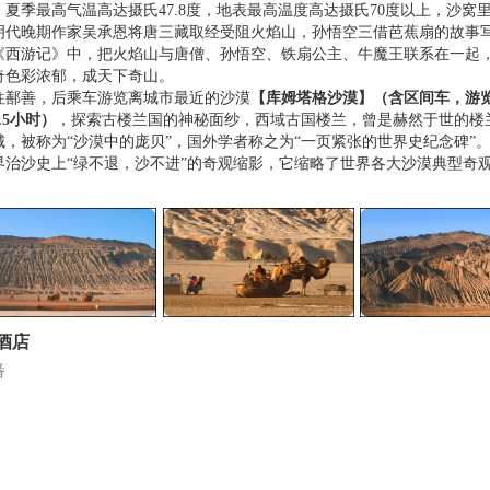
，夏季最高气温高达摄氏47.8度，地表最高温度高达摄氏70度以上，沙窝
明代晚期作家吴承恩将唐三藏取经受阻火焰山，孙悟空三借芭蕉扇的故事
《西游记》中，把火焰山与唐僧、孙悟空、铁扇公主、牛魔王联系在一起
奇色彩浓郁，成天下奇山。
往鄯善，后乘车游览离城市最近的沙漠
【库姆塔格沙漠】
（含区间车，游
1.5小时
）
，探索古楼兰国的神秘面纱，西域古国楼兰，曾是赫然于世的楼
城，被称为“沙漠中的庞贝”，国外学者称之为“一页紧张的世界史纪念碑”
界治沙史上“绿不退，沙不进”的奇观缩影，它缩略了世界各大沙漠典型奇
酒店
番