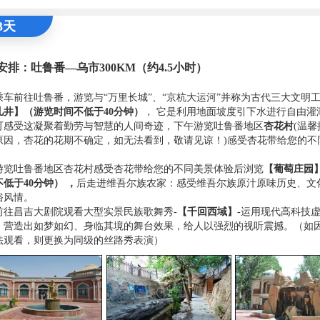
3天
安排：吐鲁番—乌市300KM（约4.5小时）
乘车前往吐鲁番，游览与“万里长城”、“京杭大运河”并称为古代三大文明
儿井】
（游览时间不低于
40分钟
）
， 它是利用地面坡度引下水进行自由灌
可感受这凝聚着勤劳与智慧的人间奇迹，下午游览吐鲁番地区
杏花村
(温
原因，杏花的花期不确定，如无法看到，敬请见谅！)感受杏花带给您的不
游览吐鲁番地区杏花村感受杏花带给您的不同美景体验后浏览
【葡萄庄园
不低于
40分钟
） ，
后走进维吾尔族农家：感受维吾尔族原汁原味历史、文
俗风情。
前往昌吉大剧院观看大型实景民族歌舞秀-
【千回西域】
-运用现代高科技
，营造出如梦如幻、身临其境的舞台效果，给人以强烈的视听震撼。（如
法观看，则更换为同级的丝路秀表演）