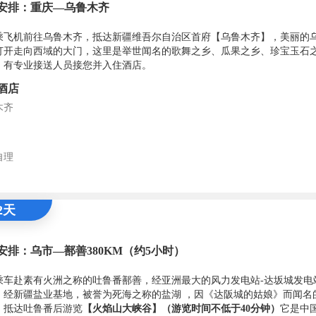
安排：重庆—乌鲁木齐
乘飞机前往乌鲁木齐，抵达新疆维吾尔自治区首府【乌鲁木齐】，美丽的
打开走向西域的大门，这里是举世闻名的歌舞之乡、瓜果之乡、珍宝玉石
，有专业接送人员接您并入住酒店。
酒店
木齐
自理
2天
安排：乌市—鄯善380KM（约5小时）
乘车赴素有火洲之称的吐鲁番鄯善，经亚洲最大的风力发电站-达坂城发电站
，经新疆盐业基地，被誉为死海之称的盐湖 ，因《达阪城的姑娘》而闻名
。抵达吐鲁番后游览
【火焰山大峡谷】
（游览时间不低于
40分钟
）
它是中