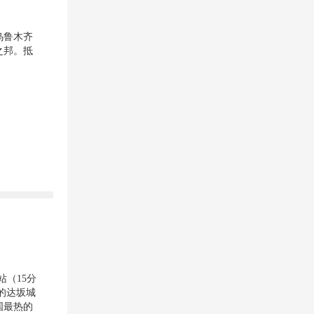
乌鲁木齐
之邦。抵
（15分
的达坂城
国最热的