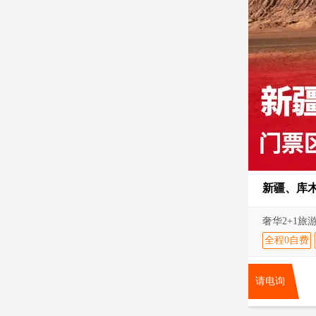
新疆、库
奢华2+1
全程0自费
请电询