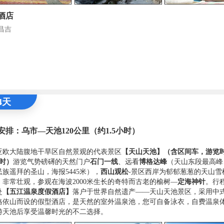
酒店
昌吉
4天
安排：乌市—天池120公里（约1.5小时）
亚欧大陆腹地干旱区自然景观的代表景区
【天山天池】
（含区间车，游览
小时
）
游览气势磅礡的天然门户
石门一线
、远看
博格达峰
（天山东段最高峰
民族遥拜的圣山，海报5445米），
西山观松
-景区西岸为郁郁葱葱的天山雪
，非常壮观，参观在海波2000米生长的奇特而古老的榆树—
定海神针
。行
赴
【五江温泉度假酒店】
落户于世界自然遗产——天山天池景区，采用中
格依山而设的假型酒店，是天然的室外温泉池，您可自备泳衣，自费温泉
游天池后享受温馨时光的不二选择。