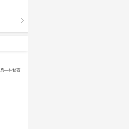
舞秀—神秘西