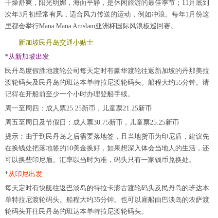
干燥舒爽，阳光明媚，海面平静，是休闲旅游的最佳季节；11月底到
次年3月初经常有风，适合风力传送的运动，例如冲浪。每年1月份这
里都会举行Mana Mana Amslam亚洲杯国际风浪板巡回赛。
新加坡民丹岛交通小贴士
*
从新加坡出发
民丹岛度假胜地渡轮公司每天定时有豪华渡轮往返新加坡的丹那美拉
渡轮码头及民丹岛的班达本单特拉尼渡轮码头。船程大约55分钟。请
记得在开船前至少一个小时办理登船手续。
周一至周四：成人票25.25新币，儿童票21.25新币
周五至周日及节假日：成人票30.75新币，儿童票25.25新币
提示：由于到民丹岛之后需要落地签，且当地货币为印尼盾，建议先
在换钱处把落地签的10美金换好，如果想深入体会当地人的生活，还
可以换些印尼盾。汇率以当时为准，码头只有一家钱币兑换处。
*
从印尼出发
每天定时有快艇往返巴淡岛的特拉卡澎古渡轮码头及民丹岛的班达本
单特拉尼渡轮码头。船程大约35分钟。也可以雇船由巴淡岛的农萨渡
轮码头开往民丹岛的班达本单特拉尼渡轮码头。