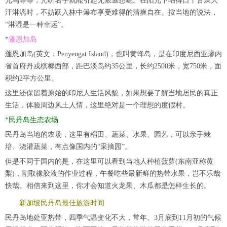
光鸟等等，光听名字就能引起无限遐想呢。在阳光下晒得口干舌燥大
汗淋漓时，不妨跃入林中瀑布享受难得的清爽自在。按当地的说法，
“淋湿是一种幸运”。
*
蓬恩加岛
蓬恩加岛(英文：Penyengat Island)，也叫黄蜂岛，是在印度尼西亚廖内
省首府丹戎槟榔西部，距巴淡岛约35公里，长约2500米，宽750米，面
积约2平方公里。
这里还保留着原始的印尼人生活风貌，如果想要了解当地居民的真正
生活，体验周边风土人情，这里绝对是一个理想的度假村。
*
民丹岛生态农场
民丹岛当地的农场，这里有稻田、蔬菜、水果、园艺，可以亲手栽
培、浇灌蔬菜，有点像国内的“采摘园”。
但是不同于国内的是，在这里可以看到当地人种植菠萝(东南亚称黄
梨)，割取橡胶液的作业过程，午餐吃些最新鲜的热带水果，岂不乐哉
快哉。相信来到这里，你才会知道火龙果、木瓜都是怎样生长的。
新加坡民丹岛最佳旅游时间
民丹岛地处亚热带，四季气温变化不大，常年。3月底到11月初的气候