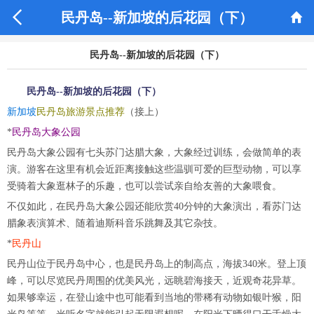


民丹岛--新加坡的后花园（下）
民丹岛--新加坡的后花园（下）
民丹岛--新加坡的后花园（下）
新加坡
民丹岛旅游景点推荐
（接上）
*
民丹岛大象公园
民丹岛大象公园有七头苏门达腊大象，大象经过训练，会做简单的表
演。游客在这里有机会近距离接触这些温驯可爱的巨型动物，可以享
受骑着大象逛林子的乐趣，也可以尝试亲自给友善的大象喂食。
不仅如此，在民丹岛大象公园还能欣赏40分钟的大象演出，看苏门达
腊象表演算术、随着迪斯科音乐跳舞及其它杂技。
*
民丹山
民丹山位于民丹岛中心，也是民丹岛上的制高点，海拔340米。登上顶
峰，可以尽览民丹周围的优美风光，远眺碧海接天，近观奇花异草。
如果够幸运，在登山途中也可能看到当地的带稀有动物如银叶猴，阳