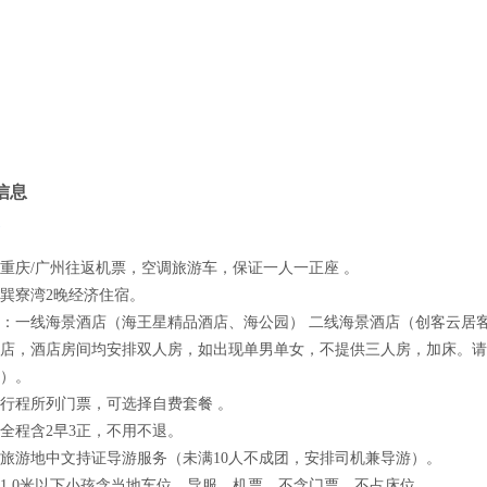
信息
重庆/广州往返机票，空调旅游车，保证一人一正座 。
巽寮湾2晚经济住宿。
：一线海景酒店（海王星精品酒店、海公园） 二线海景酒店（创客云居
店，酒店房间均安排双人房，如出现单男单女，不提供三人房，加床。请
）。
行程所列门票，可选择自费套餐 。
全程含2早3正，不用不退。
旅游地中文持证导游服务（未满10人不成团，安排司机兼导游）。
1.0米以下小孩含当地车位、导服、机票。不含门票、不占床位。