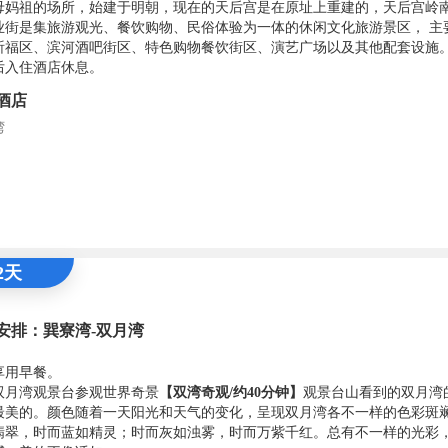
母妈祖的场所，始建于明朝，现在的天后宫是在原址上重建的，天后宫岭
业街是集旅游观光、餐饮购物、民俗体验为一体的休闲文化旅游景区， 主
祈福区、滨河酒吧街区、特色购物餐饮街区、演艺广场以及其他配套设施
后入住酒店休息。
酒店
湾
2天
安排：巽寮湾-双月湾
享用早餐。
双月湾观景台参观世界奇景
【双湾奇观/约40分钟】
观景台山看到的双月湾
最美的。颜色随着一天阳光和天气的变化，呈现双月湾各不一样的色彩斑
翡翠，时而蓝如精灵；时而灰如浊雾，时而万紫千红。总有不一样的光彩