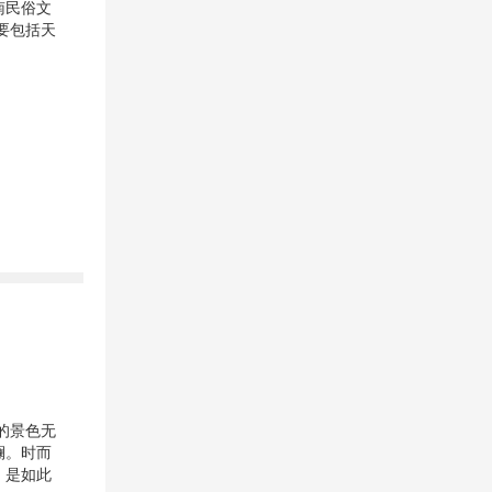
南民俗文
要包括天
。
的景色无
斓。时而
，是如此