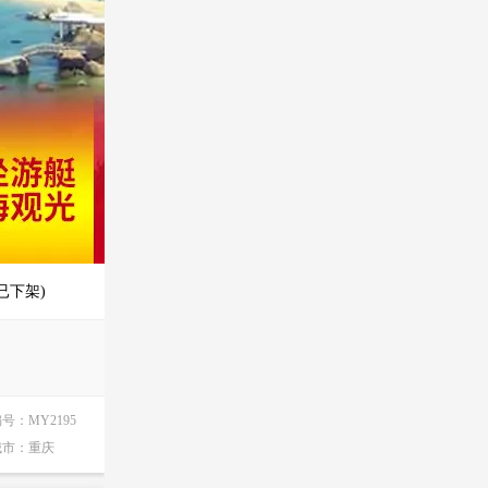
已下架)
编号：
MY2195
城市：
重庆