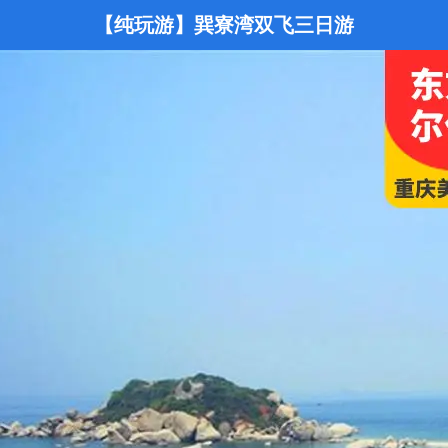
【纯玩游】巽寮湾双飞三日游