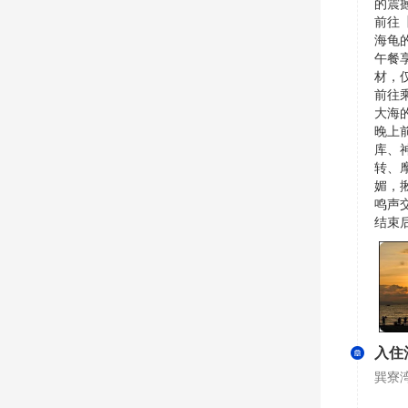
的震
前往
海龟
午餐
材，
前往
大海的
晚上
库、
转、
媚，
鸣声
结束
入住
巽寮