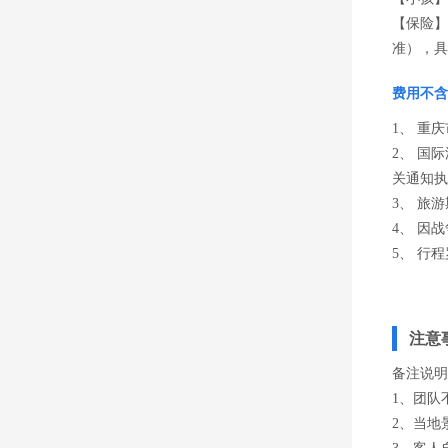
【保险】
准），具
费用不含
1、 重
2、 国
关通知执
3、 旅
4、 因
5、 行
注意
备注说明
1、团队
2、当地