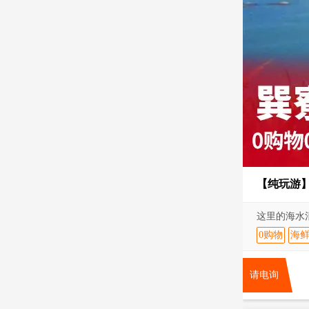
【纯玩游
这里的海水
0购物
海
请电询