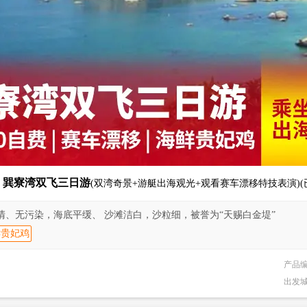
】巽寮湾双飞三日游
(双湾奇景+游艇出海观光+观看赛车漂移特技表演)(
清、无污染，海底平缓、 沙滩洁白，沙粒细，被誉为“天赐白金堤”
鲜贵妃鸡
产品
出发