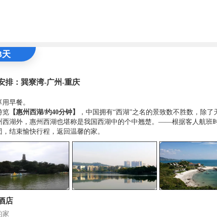
3天
安排：巽寮湾-广州-重庆
享用早餐。
游览
【惠州西湖/约40分钟】
，中国拥有“西湖”之名的景致数不胜数，除了
州西湖外，惠州西湖也堪称是我国西湖中的个中翘楚。——根据客人航班
团，结束愉快行程，返回温馨的家。
酒店
的家