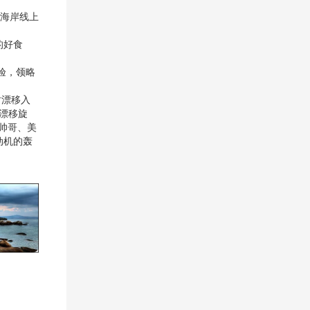
国海岸线上
的好食
验，领略
时漂移入
漂移旋
帅哥、美
动机的轰