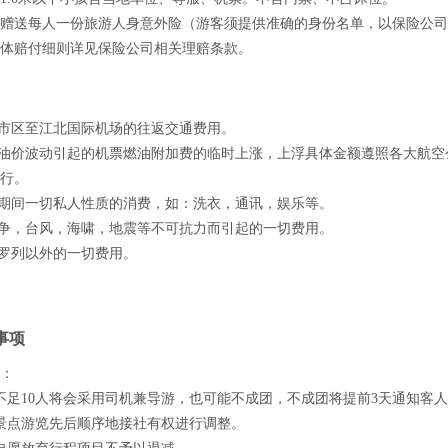
赠送每人一份旅游人身意外险（游客须提供准确的身份名单，以保险公司
体赔付细则详见保险公司相关理赔条款。
庆市区至江北国际机场的往返交通费用。
际油价波动引起的机票燃油附加费的临时上涨，上浮具体金额遵照各大航空
行。
游期间一切私人性质的消费，如：洗衣，通讯，娱乐等。
战争，台风，海啸，地震等不可抗力而引起的一切费用。
程罗列以外的一切费用。
事项
：
不足10人将会采用司机兼导游，也可能不成团，不成团将提前3天通知客
景点游览先后顺序地接社有权进行调整。