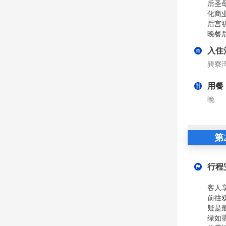
后圣
化商
后宫
晚餐
入住
巽寮
用餐
晚
第
行程
客人
前往
疑是
绿如