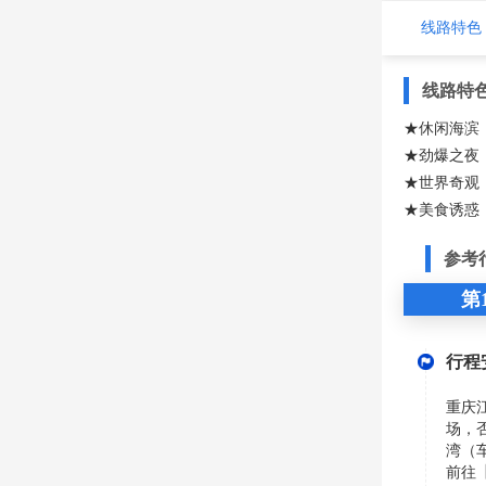
线路特色
线路特
★休闲海滨
★劲爆之夜
★世界奇观
★美食诱惑
参考
第
行程
重庆
场，
湾（
前往