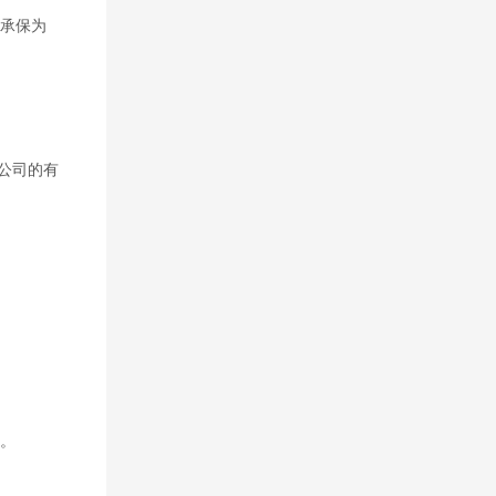
承保为
公司的有
人。