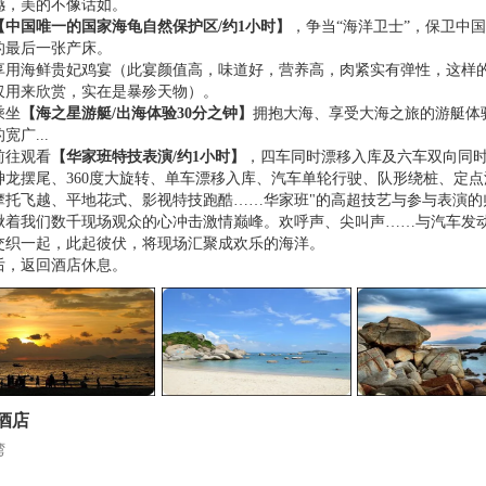
撼，美的不像话如。
【中国唯一的国家海龟自然保护区/约1小时】
，争当“海洋卫士”，保卫中
的最后一张产床。
享用海鲜贵妃鸡宴（此宴颜值高，味道好，营养高，肉紧实有弹性，这样
仅用来欣赏，实在是暴殄天物）。
乘坐
【海之星游艇/出海体验30分之钟】
拥抱大海、享受大海之旅的游艇体
宽广...
前往观看
【华家班特技表演/约1小时】
，四车同时漂移入库及六车双向同
神龙摆尾、360度大旋转、单车漂移入库、汽车单轮行驶、队形绕桩、定点
摩托飞越、平地花式、影视特技跑酷……华家班"的高超技艺与参与表演的
揪着我们数千现场观众的心冲击激情巅峰。欢呼声、尖叫声……与汽车发
交织一起，此起彼伏，将现场汇聚成欢乐的海洋。
后，返回酒店休息。
酒店
湾