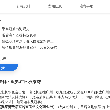
行程安排
费用信息
注意事项
色
：乘坐游艇出海观光
：观看赛车漂移特技表演
：拍摄双湾奇景，看大自然鬼斧神工
：颜值很高的海鲜贵妃鸡，营养又好吃
行程
1天
安排：重庆-广州-巽寮湾
江北机场集合出发，乘飞机前往广州（机场抵达航班需在11:00前抵达广州
否则无法安排接机），抵达后前往具有“东方马尔代夫” ，“海赐白金堤”之
车程3小时，如遇堵车及游客）。
【巽寮湾天后宫岭南民俗文化商业街】
（约40分钟），天后宫是祭拜“海上