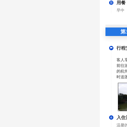
用餐
早中
第
行程
客人
前往
的杭
时送
入住
温馨