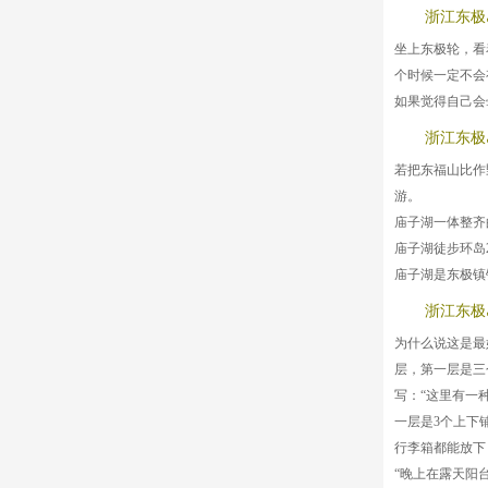
浙江东极
坐上东极轮，看
个时候一定不会
如果觉得自己会
浙江东极
若把东福山比作
游。
庙子湖一体整齐
庙子湖徒步环岛
庙子湖是东极镇
浙江东极
为什么说这是最
层，第一层是三
写：“这里有一
一层是3个上下
行李箱都能放下
“晚上在露天阳