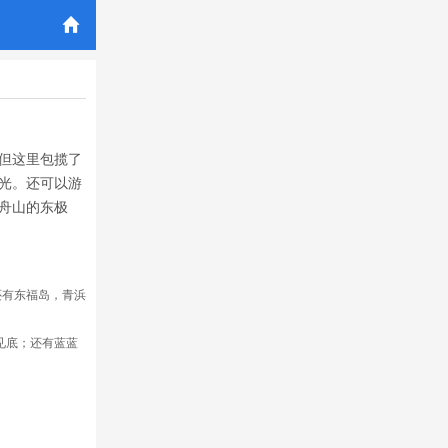

但这里包揽了
光。还可以游
舟山的东极
还有东福岛，青浜
见底；还有蓝蓝
。