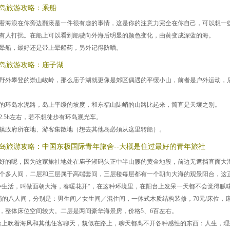
岛旅游攻略：乘船
着海浪在你旁边翻滚是一件很有趣的事情，这是你的注意力完全在你自己，可以想一
有人打扰。在船上可以看到船驶向外海后明显的颜色变化，由黄变成深蓝的海。
晕船，最好还是带上晕船药，另外记得防晒。
岛旅游攻略：庙子湖
野外攀登的崇山峻岭，那么庙子湖就更像是郊区偶遇的平缓小山，前者是户外运动，
的环岛水泥路，岛上平缓的坡度，和东福山陡峭的山路比起来，简直是天壤之别。
2.5h左右，若不想徒步有环岛观光车。
镇政府所在地、游客集散地（想去其他岛必须从这里转船）。
岛旅游攻略：中国东极国际青年旅舍--大概是住过最好的青年旅社
好的呢，因为这家旅社地处在庙子湖码头正中半山腰的黄金地段，前边无遮挡直面大
个多人间，二层和三层属于高端套间，三层楼每层都有一个朝向大海的观景阳台，这
种生活，叫做面朝大海，春暖花开“，在这种环境里，在阳台上发呆一天都不会觉得腻
铺的八人间，分别是：男生间／女生间／混住间，一体式木质结构装修，70元/床位，
，整体床位空间较大。二层是两间豪华海景房，价格5、6百左右。
台上吹着海风和其他住客聊天，貌似在路上，聊天都离不开各种感性的东西：人生，理