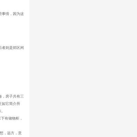
些事情，因为这
后者则是郊区闲
海，房子共有三
正如它简介所
味。
床下有储物柜，
想，远方，意