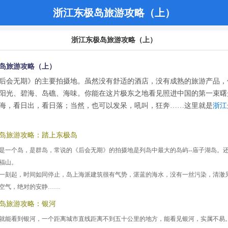
浙江东极岛旅游攻略（上）
浙江东极岛旅游攻略（上）
岛旅游攻略（上）
后会无期》的主要拍摄地。虽然没有舒适的酒店，没有成熟的旅游产品，
阳光、碧海、岛礁、海味。你能在这片极东之地看见照进中国的第一束曙
海，看日出，看日落；当然，也可以发呆，吼叫，狂奔……这里就是
浙江
岛旅游攻略：踏上东极岛
是一个岛，是群岛，常说的《后会无期》的拍摄地是列岛中最大的岛屿--庙子湖岛。
福山。
一刻起，时间如同停止，岛上海派建筑很有气势，湛蓝的海水，没有一丝污染，清澈
空气，绝对的安静……
岛旅游攻略：银河
就能看到银河，一个距离城市直线距离不到五十公里的地方，能看见银河，实属不易