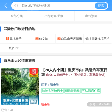


搜索
全部分类
出行时间/天数
出行预算
武隆热门旅游目的地
1
2
3
天坑寨子
仙女峡
白马山天尺情缘
懒坝国际禅境艺术
更多 >>
白马山天尺情缘旅游
【20人内小团】重庆市内+武隆汽车五日
跟团游
游
(陆地头等舱巴士，住五钻酒店，享重庆火锅)
团期：请电询
陆地头等舱巴士
赠送接送机
五钻酒店住宿
编号：MY2440
请电询
已售：41