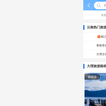


全
云南热门旅
1
丽
香格里
大理古
大理旅游路
跟团游