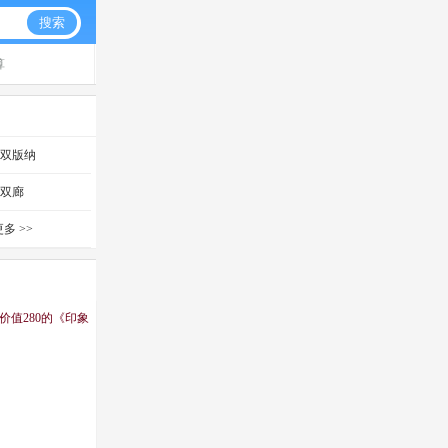
搜索
算
西双版纳
双廊
多 >>
价值280的《印象