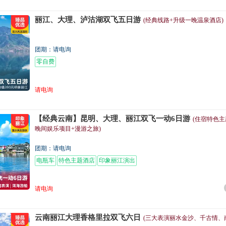
丽江、大理、泸沽湖双飞五日游
(经典线路+升级一晚温泉酒店)
团期：请电询
零自费
请电询
【经典云南】昆明、大理、丽江双飞一动6日游
(住宿特色
晚间娱乐项目+漫游之旅)
团期：请电询
电瓶车
特色主题酒店
印象丽江演出
请电询
云南丽江大理香格里拉双飞六日
(三大表演丽水金沙、千古情、