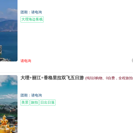
团期：请电询
大理海边客栈
请电询
大理+丽江+香格里拉双飞五日游
(纯玩0购物、0自费，全程旅拍
团期：请电询
美景
旅拍
日出日落