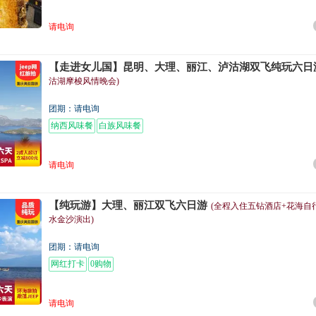
请电询
【走进女儿国】昆明、大理、丽江、泸沽湖双飞纯玩六日
沽湖摩梭风情晚会)
团期：请电询
纳西风味餐
白族风味餐
请电询
【纯玩游】大理、丽江双飞六日游
(全程入住五钻酒店+花海自行
水金沙演出)
团期：请电询
网红打卡
0购物
请电询