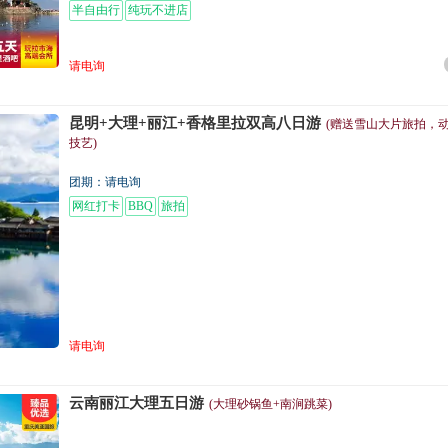
半自由行
纯玩不进店
请电询
昆明+大理+丽江+香格里拉双高八日游
(赠送雪山大片旅拍，
技艺)
团期：请电询
网红打卡
BBQ
旅拍
请电询
云南丽江大理五日游
(大理砂锅鱼+南涧跳菜)