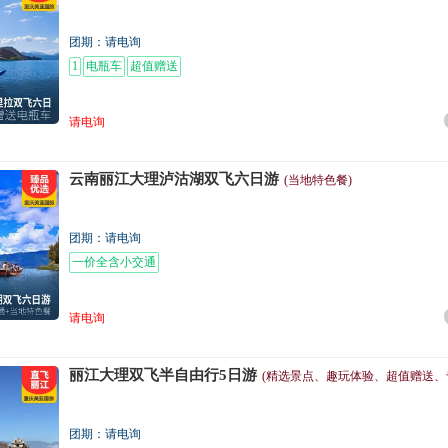
团期：请电询
1
电瓶车
超值赠送
请电询
云南丽江大理泸沽湖双飞六日游
(当地特色餐)
团期：请电询
一价全含小交通
请电询
丽江大理双飞半自由行5日游
(精选景点、趣玩体验、超值赠送、
团期：请电询