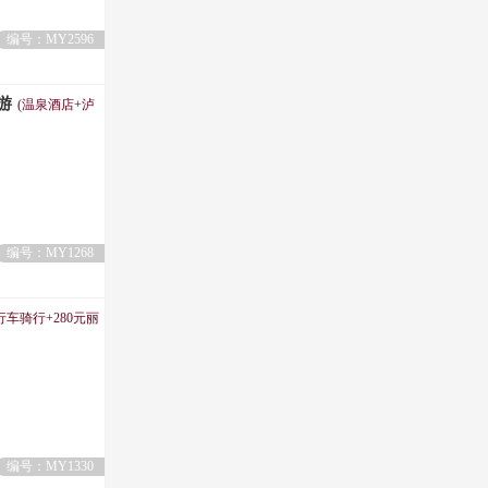
编号：MY2596
游
(温泉酒店+泸
编号：MY1268
车骑行+280元丽
编号：MY1330