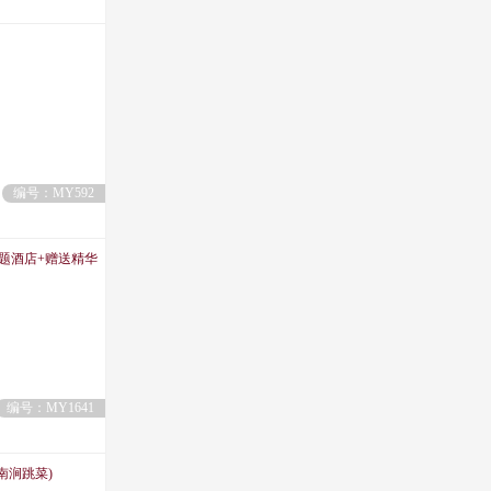
编号：MY592
主题酒店+赠送精华
编号：MY1641
南涧跳菜)