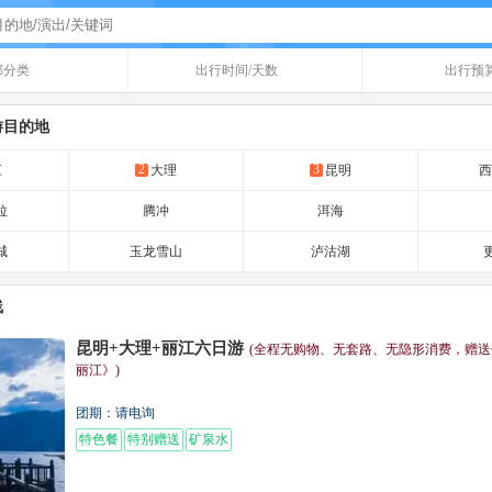
部分类
出行时间/天数
出行预
游目的地
2
3
江
大理
昆明
拉
腾冲
洱海
城
玉龙雪山
泸沽湖
更
线
昆明+大理+丽江六日游
(全程无购物、无套路、无隐形消费，赠送
丽江》)
团期：请电询
特色餐
特别赠送
矿泉水