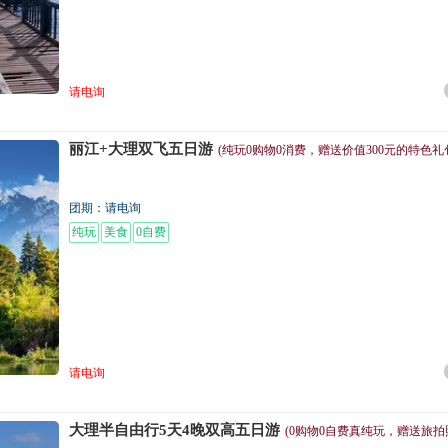
请电询
丽江+大理双飞五日游
(纯玩0购物0消费，赠送价值300元的特色礼
团期：请电询
纯玩
美食
0自费
请电询
大理半自由行5天4晚双高五日游
(0购物0自费真纯玩，赠送旅拍