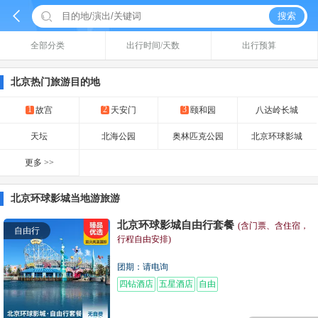


搜索
全部分类
出行时间/天数
出行预算
北京热门旅游目的地
1
2
3
故宫
天安门
颐和园
八达岭长城
天坛
北海公园
奥林匹克公园
北京环球影城
更多 >>
北京环球影城当地游旅游
北京环球影城自由行套餐
(含门票、含住宿，
自由行
行程自由安排)
团期：请电询
四钻酒店
五星酒店
自由