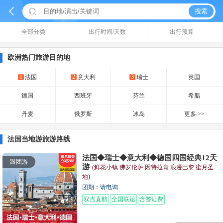


搜索
全部分类
出行时间/天数
出行预算
欧洲热门旅游目的地
1
2
3
法国
意大利
瑞士
英国
德国
西班牙
芬兰
希腊
丹麦
俄罗斯
冰岛
更多 >>
法国当地游旅游路线
法国◆瑞士◆意大利◆德国四国经典12天
跟团游
游
(鲜花小镇 佛罗伦萨 因特拉肯 浪漫巴黎 蜜月圣
地)
团期：请电询
双点直航
全国联运
含签证费