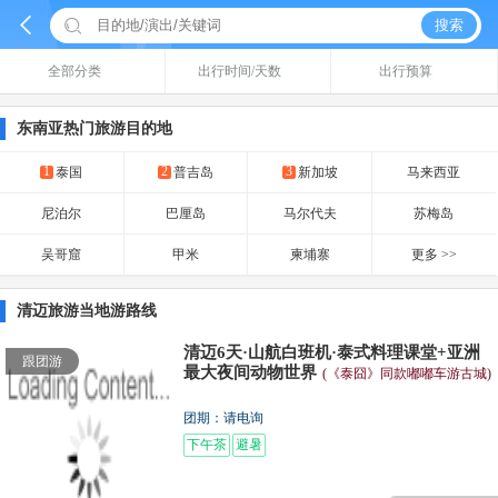


搜索
全部分类
出行时间/天数
出行预算
东南亚热门旅游目的地
1
2
3
泰国
普吉岛
新加坡
马来西亚
尼泊尔
巴厘岛
马尔代夫
苏梅岛
吴哥窟
甲米
柬埔寨
更多 >>
清迈旅游当地游路线
清迈6天·山航白班机·泰式料理课堂+亚洲
跟团游
最大夜间动物世界
(《泰囧》同款嘟嘟车游古城)
团期：请电询
下午茶
避暑