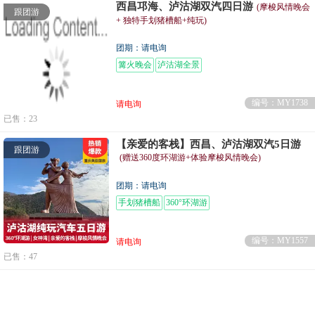
西昌邛海、泸沽湖双汽四日游
(摩梭风情晚会
跟团游
+ 独特手划猪槽船+纯玩)
团期：请电询
篝火晚会
泸沽湖全景
编号：MY1738
请电询
已售：23
【亲爱的客栈】西昌、泸沽湖双汽5日游
跟团游
(赠送360度环湖游+体验摩梭风情晚会)
团期：请电询
手划猪槽船
360°环湖游
编号：MY1557
请电询
已售：47