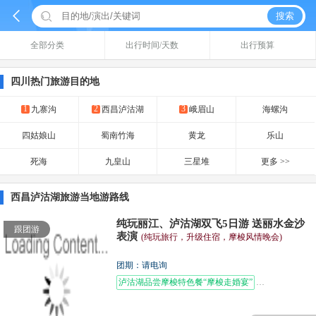


搜索
全部分类
出行时间/天数
出行预算
四川热门旅游目的地
1
2
3
九寨沟
西昌泸沽湖
峨眉山
海螺沟
四姑娘山
蜀南竹海
黄龙
乐山
死海
九皇山
三星堆
更多 >>
西昌泸沽湖旅游当地游路线
纯玩丽江、泸沽湖双飞5日游 送丽水金沙
跟团游
表演
(纯玩旅行，升级住宿，摩梭风情晚会)
团期：请电询
泸沽湖品尝摩梭特色餐“摩梭走婚宴”
束河古镇下午