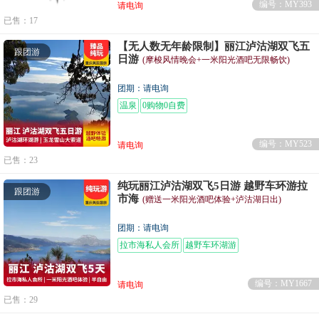
编号：MY393
请电询
已售：17
【无人数无年龄限制】丽江泸沽湖双飞五
跟团游
日游
(摩梭风情晚会+一米阳光酒吧无限畅饮)
团期：请电询
温泉
0购物0自费
编号：MY523
请电询
已售：23
纯玩丽江泸沽湖双飞5日游 越野车环游拉
跟团游
市海
(赠送一米阳光酒吧体验+泸沽湖日出)
团期：请电询
拉市海私人会所
越野车环湖游
编号：MY1667
请电询
已售：29