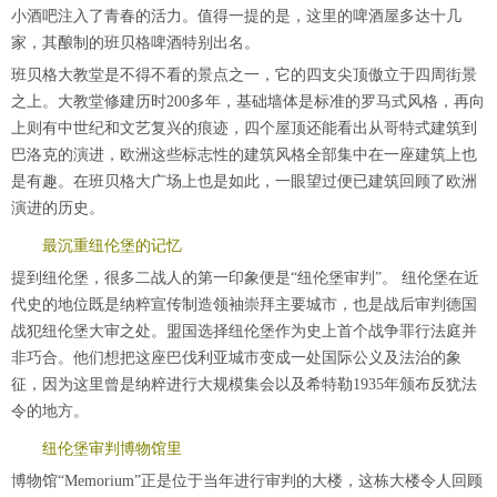
小酒吧注入了青春的活力。值得一提的是，这里的啤酒屋多达十几
家，其酿制的班贝格啤酒特别出名。
班贝格大教堂是不得不看的景点之一，它的四支尖顶傲立于四周街景
之上。大教堂修建历时200多年，基础墙体是标准的罗马式风格，再向
上则有中世纪和文艺复兴的痕迹，四个屋顶还能看出从哥特式建筑到
巴洛克的演进，欧洲这些标志性的建筑风格全部集中在一座建筑上也
是有趣。在班贝格大广场上也是如此，一眼望过便已建筑回顾了欧洲
演进的历史。
最沉重纽伦堡的记忆
提到纽伦堡，很多二战人的第一印象便是“纽伦堡审判”。 纽伦堡在近
代史的地位既是纳粹宣传制造领袖崇拜主要城市，也是战后审判德国
战犯纽伦堡大审之处。盟国选择纽伦堡作为史上首个战争罪行法庭并
非巧合。他们想把这座巴伐利亚城市变成一处国际公义及法治的象
征，因为这里曾是纳粹进行大规模集会以及希特勒1935年颁布反犹法
令的地方。
纽伦堡审判博物馆里
博物馆“Memorium”正是位于当年进行审判的大楼，这栋大楼令人回顾