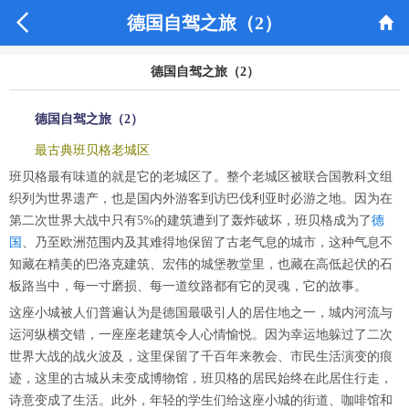


德国自驾之旅（2）
德国自驾之旅（2）
德国自驾之旅（2）
最古典班贝格老城区
班贝格最有味道的就是它的老城区了。整个老城区被联合国教科文组
织列为世界遗产，也是国内外游客到访巴伐利亚时必游之地。因为在
第二次世界大战中只有5%的建筑遭到了轰炸破坏，班贝格成为了
德
国
、乃至欧洲范围内及其难得地保留了古老气息的城市，这种气息不
知藏在精美的巴洛克建筑、宏伟的城堡教堂里，也藏在高低起伏的石
板路当中，每一寸磨损、每一道纹路都有它的灵魂，它的故事。
这座小城被人们普遍认为是德国最吸引人的居住地之一，城内河流与
运河纵横交错，一座座老建筑令人心情愉悦。因为幸运地躲过了二次
世界大战的战火波及，这里保留了千百年来教会、市民生活演变的痕
迹，这里的古城从未变成博物馆，班贝格的居民始终在此居住行走，
诗意变成了生活。此外，年轻的学生们给这座小城的街道、咖啡馆和