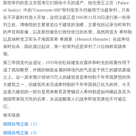
那些审判的意义并思考它们留给今天的遗产。纽伦堡正义宫（Palace
of Justice）中的“Courtroom 600”审判室至今仍被用于法庭审判，只有
在不开庭时对游人开放，这些法庭正是1945年11月20日进行第一轮审
判之处。博物馆的主要展览位于建筑的顶楼，主要包括记录当时审判
的声音和影像，以及那些被告们曾经坐过的长凳。虽然阿道夫·希特勒
以及纳粹党卫军头子海因里希·希姆莱（Heinrich Himmler）在战争结
束时自杀，因此逃过起诉，第一轮审判还是审判了21位纳粹高级将
领。
第三帝国党代会遗址，1935年的红砖建筑在轰炸和时光的双重作用下
成了残垣断壁，外围的钢架金属则将现代的气息架于死亡的建筑废墟
之上。这一原本预计容纳70万人的建筑曾是希特勒千年帝国梦想的伟
大建筑之一，但建筑尚未完成希特勒的千年帝国就已化为灰烬。今天
这庞大建筑的一部分是用来教育及警惕后人希特勒是如何崛起及其为
德国带来毁灭性的后果，永远提醒着人们战争即使荒唐也不可被忘
记。
相关链接
德国自驾之旅（1）
德国自驾之旅（3）