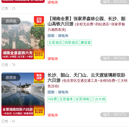
编号：MY2454
请电询
已售：23
【湖南全景】张家界森林公园、长沙、韶
跟团游
山高铁六日游
(全程无自费+四钻酒店+张家界魅
力湘西表演)
团期：请电询
五星酒店
四星酒店
蘑菇宴
编号：MY2412
请电询
已售：76
长沙、韶山、天门山、云天渡玻璃桥双卧
跟团游
六日游
(包含景区交通交通工具+全程0自费+三大特
色活动)
团期：请电询
0自费
五星服务
全景湖南
三台大戏
编号：MY1771
请电询
已售：41