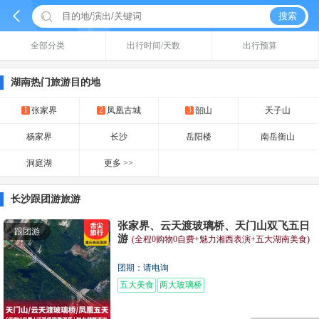


搜索
全部分类
出行时间/天数
出行预算
湖南热门旅游目的地
1
2
3
张家界
凤凰古城
韶山
天子山
杨家界
长沙
岳阳楼
南岳衡山
洞庭湖
更多 >>
长沙跟团游旅游
张家界、云天渡玻璃桥、天门山双飞五日
跟团游
游
(全程0购物0自费+魅力湘西表演+五大湖南美食)
团期：请电询
五大美食
两大玻璃桥