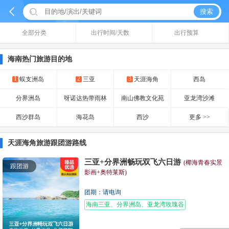


搜索
全部分类
出行时间/天数
出行预算
海南热门旅游目的地
1
2
3
蜈支洲岛
三亚
天涯海角
西岛
分界洲岛
呀诺达热带雨林
南山佛教文化苑
亚龙湾沙滩
西沙群岛
海花岛
西沙
更多 >>
天涯海角旅游跟团游路线
三亚+分界洲畅玩双飞六日游
(椰海青春实景
跟团游
影画+奥特莱斯)
团期：请电询
海南三亚、分界洲岛、亚龙湾玫瑰谷