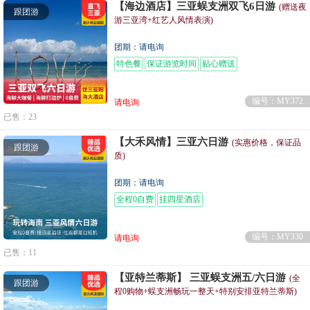
【海边酒店】三亚蜈支洲双飞6日游
(赠送夜
跟团游
游三亚湾+红艺人风情表演)
团期：请电询
特色餐
保证游览时间
贴心赠送
编号：MY372
请电询
已售：23
【大禾风情】三亚六日游
(实惠价格，保证品
跟团游
质)
团期：请电询
全程0自费
挂四星酒店
编号：MY330
请电询
已售：11
【亚特兰蒂斯】 三亚蜈支洲五/六日游
(全
跟团游
程0购物+蜈支洲畅玩一整天+特别安排亚特兰蒂斯)