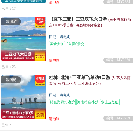
编号：MY2385
请电询
已售：17
【直飞三亚】三亚双飞六日游
(三亚湾海边酒
跟团游
店+100%零自费+海盗船海鲜盛宴)
团期：请电询
美食大咖
0自费0景交
编号：MY2330
请电询
已售：23
桂林+北海+三亚单飞单动9日游
(红艺人风情
跟团游
表演+夜游三亚湾+三亚海上娱乐)
团期：请电询
特色海鲜打边炉
海南特色小炒
水上皮划艇
编号：MY2239
请电询
已售：17