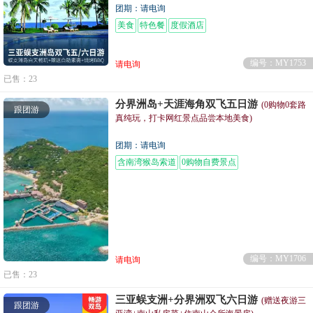
团期：请电询
美食
特色餐
度假酒店
编号：MY1753
请电询
已售：23
分界洲岛+天涯海角双飞五日游
(0购物0套路
跟团游
真纯玩，打卡网红景点品尝本地美食)
团期：请电询
含南湾猴岛索道
0购物自费景点
编号：MY1706
请电询
已售：23
三亚蜈支洲+分界洲双飞六日游
(赠送夜游三
跟团游