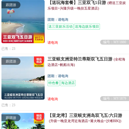
【送玩海套餐】三亚双飞5日游
(赠送三亚娱
跟团游
乐项目+兴隆升级一晚挂五星酒店)
团期：请电询
送三亚娱乐活动
送海边娱乐项目
编号：MY1880
请电询
已售：23
三亚蜈支洲亚特兰蒂斯双飞五日游
(全程海
跟团游
边酒店+帆船出海)
团期：请电询
特色餐
海边酒店
编号：MY1879
请电询
已售：23
【亚龙湾】三亚蜈支洲岛双飞五/六日游
跟团游
(升级一晚亚龙湾近海酒店+篝火晚会+沙滩BBQ)