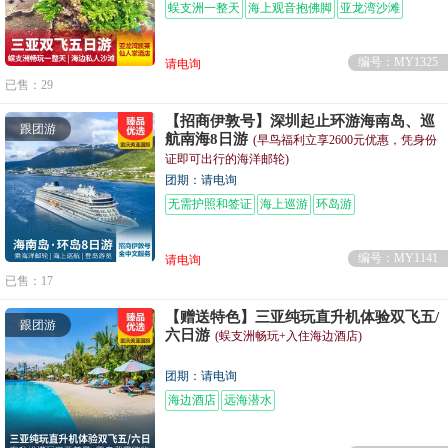
蜈支洲一整天
海上观音抱佛脚
亚龙湾沙滩
编号：MY1325
请电询
已售：29
【招商伊敦号】深圳起止环游海南岛、巡
跟团游
航南海8日游
(早鸟福利立享2600元优惠，凭身份
证即可出行的海洋邮轮)
团期：请电询
无需护照和签证
海上巡游
环岛游
编号：MY1141
请电询
已售：17
【赠送特色】三亚纯玩直升机体验双飞五/
跟团游
六日游
(蜈支洲畅玩+入住海边酒店)
团期：请电询
海边酒店
远海潜水