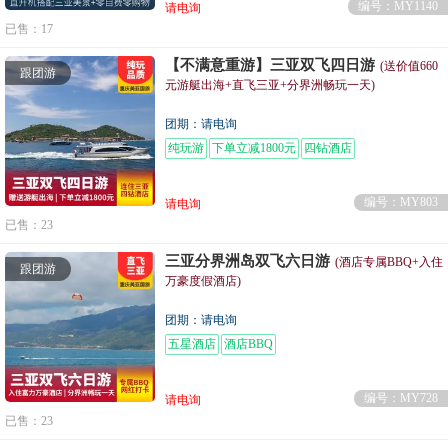
编号：MY1140
请电询
已售：17
【不满意重游】三亚双飞四日游
(送价值660
跟团游
元游艇出海+直飞三亚+分界洲畅玩一天)
团期：请电询
纯玩游
下单立减1800元
四钻酒店
编号：MY803
请电询
已售：23
三亚分界洲岛双飞六日游
(酒店专属BBQ+入住
跟团游
万豪度假酒店)
团期：请电询
五星酒店
酒店BBQ
编号：MY728
请电询
已售：23