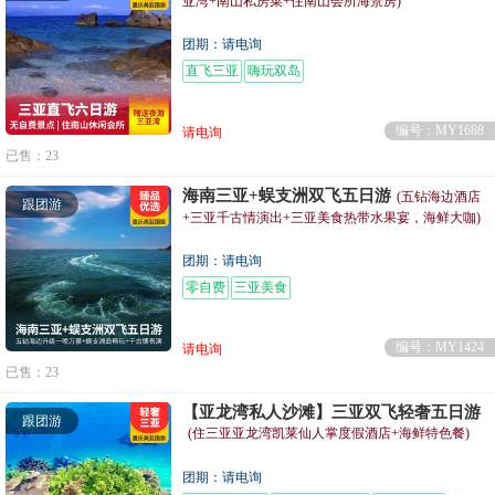
亚湾+南山私房菜+住南山会所海景房)
团期：请电询
直飞三亚
嗨玩双岛
编号：MY1688
请电询
已售：23
海南三亚+蜈支洲双飞五日游
(五钻海边酒店
跟团游
+三亚千古情演出+三亚美食热带水果宴，海鲜大咖)
团期：请电询
零自费
三亚美食
编号：MY1424
请电询
已售：23
【亚龙湾私人沙滩】三亚双飞轻奢五日游
跟团游
(住三亚亚龙湾凯莱仙人掌度假酒店+海鲜特色餐)
团期：请电询