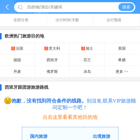


搜索
全部分类
出行时间/天数
出行预算
欧洲热门旅游目的地
1
2
3
法国
意大利
瑞士
英国
德国
西班牙
芬兰
希腊
丹麦
俄罗斯
冰岛
更多 >>
西班牙跟团游旅游路线
抱歉，没有找到符合条件的线路。
别沮丧,联系VIP旅游顾
问定制一个吧！
点击这里看看其他目的地
国内旅游
出境旅游