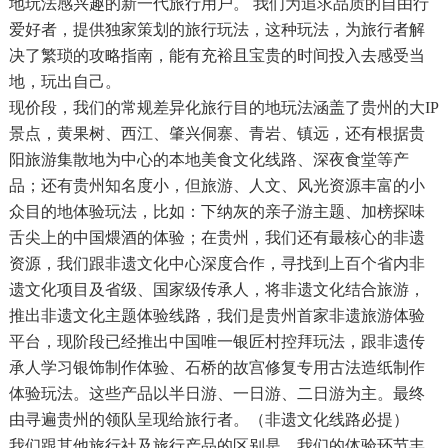
地玩法感兴趣的新一代旅行用户。 我们为追求品质的自由行
爱好者，提供独家策划的旅行玩法，这种玩法，为旅行者解
决了繁琐的攻略指南，能有充裕且宝贵的时间投入去感受当
地，玩出自己。
现价段，我们的常规差异化旅行目的地玩法涵盖了贵州的大IP
景点，黄果树、西江、肇兴侗寨、青岩、镇远，还有根据贵
阳旅游集散地为中心的本地美食文化线路、深夜食堂等产
品；还有贵州知名度小，但旅游、人文、风光资源丰富的小
众目的地体验玩法，比如：下纳灰的亲子游主题、加榜探味
舌尖上的中国煨酒的体验；在贵州，我们还有最核心的非遗
资源，我们跟非遗文化中心深度合作，寻找到上百个省内非
遗文化项目及省级、国家级传承人，将非遗文化结合旅游，
推出非遗文化主题体验线路，我们是贵州首家非遗旅游体验
平台，现阶段已经推出中国唯一银匠村控拜玩法，跟非遗传
承人学习银饰制作体验、石桥的故宫修复专用古法造纸制作
体验玩法。这些产品以半日游、一日游、二日游为主。最终
由寻遍贵州的领队呈现给旅行者。（非遗文化线路必提）
我们跟其他旅行社及旅行产品的区别是，我们的体验环节丰