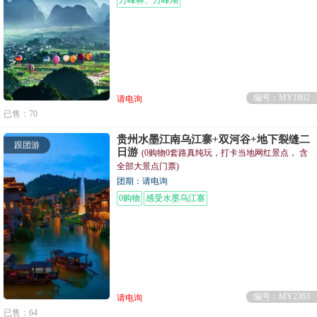
编号：MY1802
请电询
已售：70
贵州水墨江南乌江寨+双河谷+地下裂缝二
跟团游
日游
(0购物0套路真纯玩，打卡当地网红景点， 含
全部大景点门票)
团期：请电询
0购物
感受水墨乌江寨
编号：MY2363
请电询
已售：64