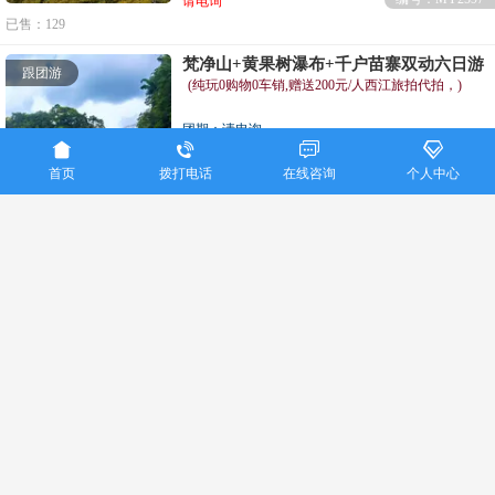
请电询
已售：129
梵净山+黄果树瀑布+千户苗寨双动六日游
跟团游
(纯玩0购物0车销,赠送200元/人西江旅拍代拍，)
团期：请电询




纯玩
美食
四钻酒店
首页
拨打电话
在线咨询
个人中心
编号：MY2592
请电询
已售：88
重庆美亚国际旅行社联系电话：023-86915016
Copyright ©
重庆美亚国际旅行社