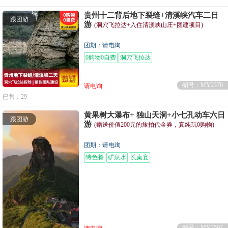
贵州十二背后地下裂缝+清溪峡汽车二日
跟团游
游
(洞穴飞拉达+入住清溪峡山庄+团建项目)
团期：请电询
0购物0自费
洞穴飞拉达
编号：MY2370
请电询
已售：29
黄果树大瀑布+ 独山天洞+小七孔动车六日
跟团游
游
(赠送价值200元的旅拍代金券，真纯玩0购物)
团期：请电询
特色餐
矿泉水
长桌宴
编号：MY2597