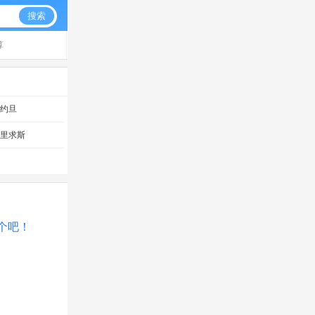
搜索
算
约旦
毛里求斯
一个吧！