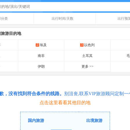
部分类
出行时间/天数
出行预
门旅游目的地
2
3
拜
埃及
以色列
亚
南非
土耳其
哥
伊朗
更多 >>
歉，没有找到符合条件的线路。
别沮丧,联系VIP旅游顾问定制
点击这里看看其他目的地
国内旅游
出境旅游