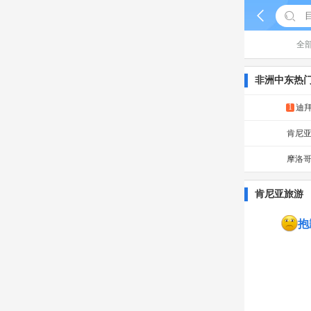


全
非洲中东热
1
迪
肯尼
摩洛
肯尼亚旅游
抱