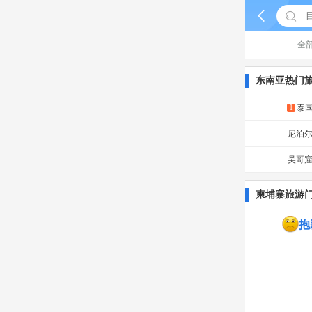


全
东南亚热门
1
泰
尼泊
吴哥
柬埔寨旅游
抱