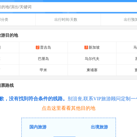
部分类
出行时间/天数
出行预
旅游目的地
2
3
国
普吉岛
新加坡
尔
巴厘岛
马尔代夫
窟
甲米
柬埔寨
更
门票路线
歉，没有找到符合条件的线路。
别沮丧,联系VIP旅游顾问定制
点击这里看看其他目的地
国内旅游
出境旅游