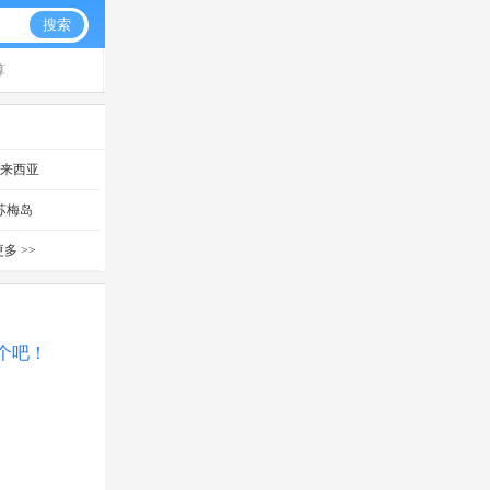
搜索
算
马来西亚
苏梅岛
多 >>
一个吧！