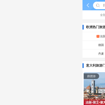


全
欧洲热门旅
1
法
德国
丹麦
意大利旅游
跟团游