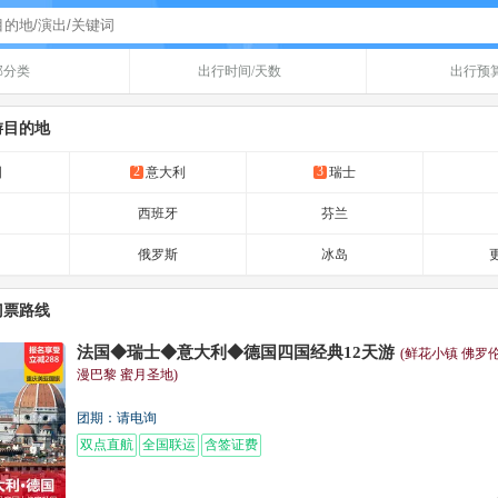
部分类
出行时间/天数
出行预
游目的地
2
3
国
意大利
瑞士
西班牙
芬兰
俄罗斯
冰岛
更
门票路线
法国◆瑞士◆意大利◆德国四国经典12天游
(鲜花小镇 佛罗
漫巴黎 蜜月圣地)
团期：请电询
双点直航
全国联运
含签证费