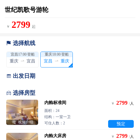
世纪凯歌号游轮
2799
￥
起
选择航线

宜昌17:00 登船
重庆18:00 登船


重庆
宜昌
宜昌
重庆
出发日期

选择房型

2799
内舱标准间
￥
/
人
面积：24
结构：一室一卫

视频介绍
可住人数：2
预定
2799
内舱大床房
￥
/
人