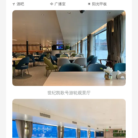
酒吧
广播室
阳光甲板
世纪凯歌号游轮观景厅