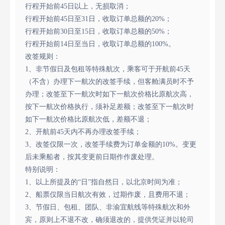
行程开始前45日以上，无损取消；
行程开始前45日至31日，收取订单总额的20%；
行程开始前30日至15日，收取订单总额的50%；
行程开始前14日至当日，收取订单总额的100%。
改签规则：
1、非节假日及包租等特殊航次，乘客可于开航前45天
（不含）办理下一航次的改签手续，但客舱满员时不予
办理；改签至下一航次时如下一航次价格比原航次高，
按下一航次价格执行，须补足差额；改签至下一航次时
如下一航次价格比原航次低，差额不退；
2、开航前45天内不再办理改签手续；
3、改签仅限一次，改签手续费为订单金额的10%。变更
后未乘船者，按其变更前日期作作废处理。
特别说明：
1、以上所提及的“日”指自然日，以北京时间为准；
2、船票仅限当日航次有效，过期作废，且费用不退；
3、节假日、包租、团队、非渝宜航线等特殊航次和外
宾，原则上不退不改，确须退改的，提供凭证并以轮司