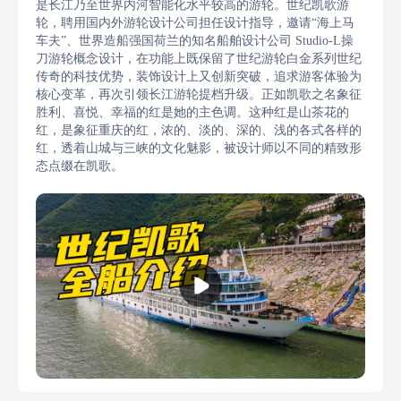
是长江乃至世界内河智能化水平较高的游轮。世纪凯歌游
轮，聘用国内外游轮设计公司担任设计指导，邀请“海上马
车夫”、世界造船强国荷兰的知名船舶设计公司 Studio-L操
刀游轮概念设计，在功能上既保留了世纪游轮白金系列世纪
传奇的科技优势，装饰设计上又创新突破，追求游客体验为
核心变革，再次引领长江游轮提档升级。正如凯歌之名象征
胜利、喜悦、幸福的红是她的主色调。这种红是山茶花的
红，是象征重庆的红，浓的、淡的、深的、浅的各式各样的
红，透着山城与三峡的文化魅影，被设计师以不同的精致形
态点缀在凯歌。