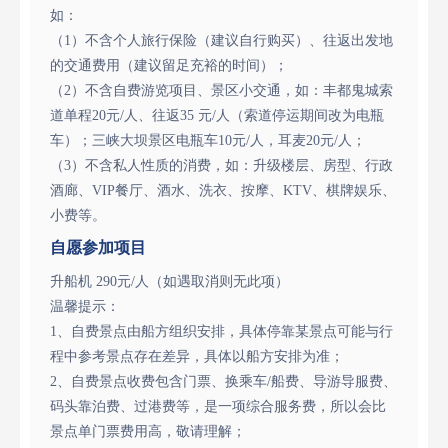
如：
（1）不含个人旅行保险（建议自行购买）、往返出发地
的交通费用（建议留足充裕的时间）；
（2）不含自费游览项目、景区小交通，如：丰都鬼城索
道单程20元/人、往返35 元/人（索道停运期间改为电瓶
车）；三峡大坝景区电瓶车10元/人，耳麦20元/人；
（3）不含私人性质的消费，如：升级楼层、房型、行政
酒廊、VIP餐厅、酒水、洗衣、按摩、KTV、棋牌娱乐、
小费等。
自愿参加项目
升船机 290元/人（如遇取消则无此项）
温馨提示：
1、自费景点由船方组织安排，具体停靠某景点可能与行
程中参考景点存在差异，具体以船方安排为准；
2、自费景点收费包含门票、换乘车/船费、导游导服费、
码头靠泊费、过港费等，是一项综合服务费，所以会比
景点单门票费用高，敬请理解；