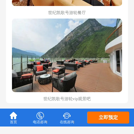
世纪凯歌号游轮餐厅
世纪凯歌号游轮vip观景吧



立即预定
游轮餐饮

首页
电话咨询
在线咨询
中西式自助餐：多类面包、冷盘、甜品，中式凉菜、热菜、