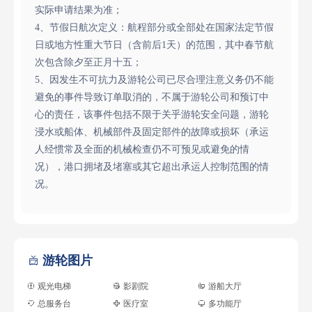
实际申请结果为准；
4、节假日航次定义：航程部分或全部处在国家法定节假
日或地方性重大节日（含前后1天）的范围，其中春节航
次包含除夕至正月十五；
5、因发生不可抗力及游轮公司已尽合理注意义务仍不能
避免的事件导致订单取消的，不属于游轮公司和预订中
心的责任，该事件包括不限于关乎游轮安全问题，游轮
浸水或船体、机械部件及固定部件的故障或损坏（承运
人经惯常及全面的机械检查仍不可预见或避免的情
况），港口拥堵及堵塞或其它超出承运人控制范围的情
况。
游轮图片

观光电梯
影剧院
游船大厅
总服务台
医疗室
多功能厅