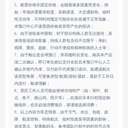
5、船票价格非固定价格，会随着诸多因素而变化，例
如：市场供需紧张程度、采购渠道、大交通影响、临时
性活动等，不同时间预定可能存在价差属于正常现象，
本预订中心不接受因价格差异而产生的投诉；
6、由于游轮条件限制，对于部分特殊人群无法接待，具
体情形须咨询客服，特殊人群包含但不仅限于：孕妇、
残障、重疾、超龄、行动不便或有精神疾病的人士等；
7、由于舱位是全球预订，库存随时在变化，购买本产品
须二次确认，即订单生效以支付全款且本预订中心人工
确认并签约为准，仅付款不代表预订成功。如遇该航次
该房型售罄，可更换房型/航期/游轮/退款，退款于工作日
内进行，敬请理解；
8、景区工作人员可能会推销当地特产（如：茶叶、糕
点、鱼干、跑山鸡、照片等），此项目非本行程指定购
物场所，也非必须消费项目，请谨慎选择消费；
9、以上内容为常态情形，由于天气、水位、包租、故
障、航道管制、特殊航次、临时性政策等因素的影响，
游览景点、登离船码头、参考团队行程中的时间节点等