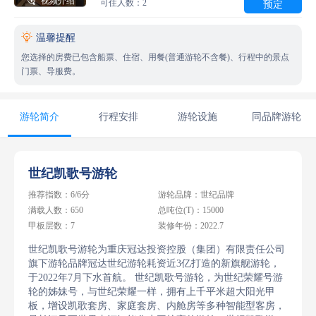

视频介绍
可住人数：2
预定

温馨提醒
您选择的房费已包含船票、住宿、用餐(普通游轮不含餐)、行程中的景点
门票、导服费。
游轮简介
行程安排
游轮设施
同品牌游轮
世纪凯歌号游轮
推荐指数：6/6分
游轮品牌：世纪品牌
满载人数：650
总吨位(T)：15000
甲板层数：7
装修年份：2022.7
世纪凯歌号游轮
为重庆冠达投资控股（集团）有限责任公司
旗下游轮品牌冠达世纪游轮耗资近3亿打造的新旗舰游轮，
于2022年7月下水首航。 世纪凯歌号游轮，为世纪荣耀号游
轮的姊妹号，与世纪荣耀一样，拥有上千平米超大阳光甲
板，增设凯歌套房、家庭套房、内舱房等多种智能型客房，