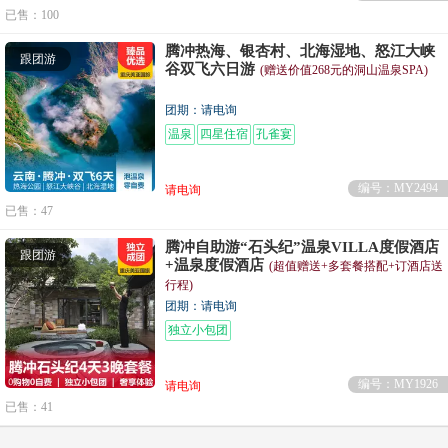
已售：100
腾冲热海、银杏村、北海湿地、怒江大峡
跟团游
谷双飞六日游
(赠送价值268元的洞山温泉SPA)
团期：请电询
温泉
四星住宿
孔雀宴
编号：MY2494
请电询
已售：47
腾冲自助游“石头纪”温泉VILLA度假酒店
跟团游
+温泉度假酒店
(超值赠送+多套餐搭配+订酒店送
行程)
团期：请电询
独立小包团
编号：MY1926
请电询
已售：41