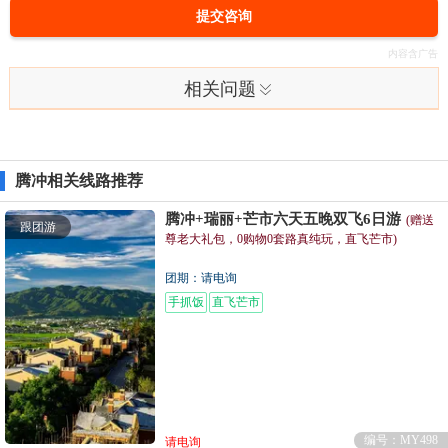
提交咨询
相关问题
腾冲相关线路推荐
腾冲+瑞丽+芒市六天五晚双飞6日游
(赠送
跟团游
尊老大礼包，0购物0套路真纯玩，直飞芒市)
团期：请电询
手抓饭
直飞芒市
编号：MY498
请电询