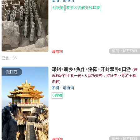
团期：请电询
纯玩游
双景区讲解无线耳麦
编号：MY2209
请电询
已售：35
郑州+新乡+焦作+洛阳+开封双卧8日游
(赠
跟团游
送独家伴手礼一份+大型功夫秀，持证专业导游全程
讲解)
团期：请电询
0购物
编号：MY1334
请电询