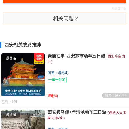
相关问题
西安相关线路推荐
秦唐往事·西安东市动车五日游
(西安半自由
跟团游
行)
团期：请电询
一车一导游
编号：MY312
请电询
已售：129
西安兵马俑+华清池动车三日游
(赠送大秦印
跟团游
象VR体验,)