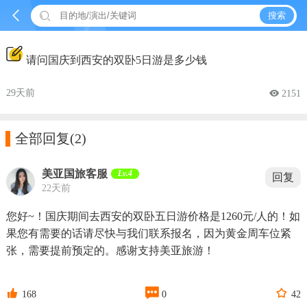


搜索
请问国庆到西安的双卧5日游是多少钱
29天前
 2151

全部回复
(2)
美亚国旅客服
Lv.4
回复
22天前
您好~！国庆期间去西安的双卧五日游价格是1260元/人的！如
果您有需要的话请尽快与我们联系报名，因为黄金周车位紧
张，需要提前预定的。感谢支持美亚旅游！



168
0
42