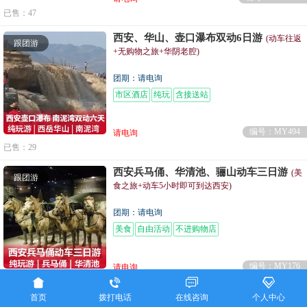
已售：47
西安、华山、壶口瀑布双动6日游
(动车往返
跟团游
+无购物之旅+华阴老腔)
团期：请电询
市区酒店
纯玩
含接送站
编号：MY494
请电询
已售：29
西安兵马俑、华清池、骊山动车三日游
(美
跟团游
食之旅+动车5小时即可到达西安)
团期：请电询
美食
自由活动
不进购物店
编号：MY176
请电询




已售：23
首页
拨打电话
在线咨询
个人中心