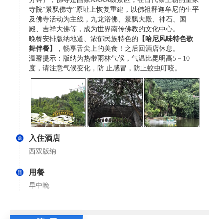
寺院“景飘佛寺”原址上恢复重建，以佛祖释迦牟尼的生平
及佛寺活动为主线，九龙浴佛、景飘大殿、神石、国
殿、吉祥大佛等，成为世界南传佛教的文化中心。
晚餐安排版纳地道、浓郁民族特色的
【哈尼风味特色歌
舞伴餐】
，畅享舌尖上的美食！之后回酒店休息。
温馨提示：版纳为热带雨林气候，气温比昆明高5－10
度，请注意气候变化，防 止感冒，防止蚊虫叮咬。
入住酒店
西双版纳
用餐
早中晚