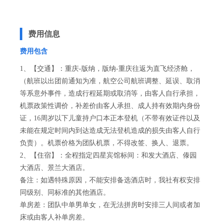
费用信息
费用包含
1、【交通】：重庆-版纳，版纳-重庆往返为直飞经济舱，
（航班以出团前通知为准，航空公司航班调整、延误、取消
等系意外事件，造成行程延期或取消等，由客人自行承担，
机票政策性调价，补差价由客人承担、成人持有效期内身份
证，16周岁以下儿童持户口本正本登机（不带有效证件以及
未能在规定时间内到达造成无法登机造成的损失由客人自行
负责）。机票价格为团队机票，不得改签、换人、退票。
2、【住宿】：全程指定四星宾馆标间：和发大酒店、傣园
大酒店、景兰大酒店。
备注：如遇特殊原因，不能安排备选酒店时，我社有权安排
同级别、同标准的其他酒店。
单房差：团队中单男单女，在无法拼房时安排三人间或者加
床或由客人补单房差。