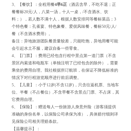
3、【餐饮】：全程用餐
4
早6正
（酒店含早，不吃不退；正
餐餐标20元/人，八菜一汤，十人一桌，/不含酒水、饮
料；），若人数不满十人，根据人数安排同等餐标菜品；3
个特色餐：孔雀宴、特色象餐、爱伲风味餐，餐标50元/人/
餐（不含酒水费用）。
备注：异地旅游团队餐质量较差，只能吃饱，异地用餐可能
会引起水土不服，建议自备一些零食。
4、【门票】：费用已经包含行程中景点第一道门票（不含
景区内索道和电瓶车（单独注明了已经包含的除外），需要
乘坐的费用自理。我社根据所订航班，在保证不降低标准的
情况下对行程游览顺序进行前后调整。
5、【儿童】：小于12岁(不含12岁)，只含往返机票、当地车
位、半餐（不占餐位）,不含早餐不含景点门票、不占床，其
它费用自理。
6、【保险】：赠送每人一份旅游人身意外险（游客须提供
准确的身份名单，以保险公司承保为准），具体赔付细则详
见保险公司相关理赔条款。
【温馨提示】：