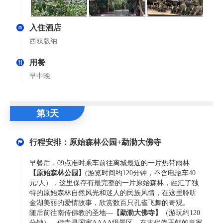
入住酒店
西双版纳
用餐
早中晚
第3天
行程安排：原始森林公园+勐泐大佛寺
早餐后，09点准时乘车前往离城最近的一片热带雨林
【原始森林公园】
(游览时间约120分钟，不含电瓶车40
元/人），这里保存有最完整的一片原始森林，融汇了独
特的原始森林自然风光和迷人的民族风情，在这里聆听
金湖美丽的爱情故事，欣赏数百只孔雀飞舞的奇观。
随后前往南传佛教的圣地—
【勐泐大佛寺】
（游玩约120
分钟），佛寺是国家AAAA级景区，在古代傣王朝的皇家