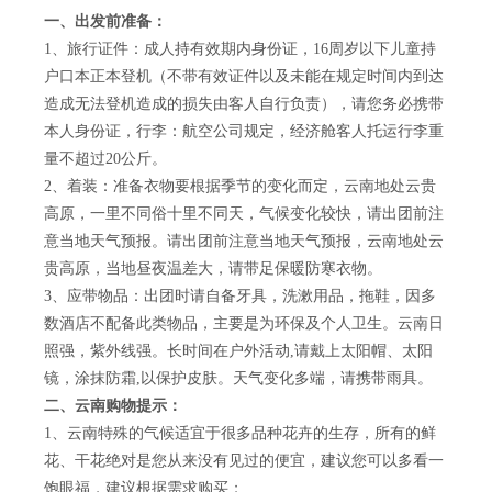
一、出发前准备：
1、旅行证件：成人持有效期内身份证，16周岁以下儿童持
户口本正本登机（不带有效证件以及未能在规定时间内到达
造成无法登机造成的损失由客人自行负责），请您务必携带
本人身份证，行李：航空公司规定，经济舱客人托运行李重
量不超过20公斤。
2、着装：准备衣物要根据季节的变化而定，云南地处云贵
高原，一里不同俗十里不同天，气候变化较快，请出团前注
意当地天气预报。请出团前注意当地天气预报，云南地处云
贵高原，当地昼夜温差大，请带足保暖防寒衣物。
3、应带物品：出团时请自备牙具，洗漱用品，拖鞋，因多
数酒店不配备此类物品，主要是为环保及个人卫生。云南日
照强，紫外线强。长时间在户外活动,请戴上太阳帽、太阳
镜，涂抹防霜,以保护皮肤。天气变化多端，请携带雨具。
二、云南购物提示：
1、云南特殊的气候适宜于很多品种花卉的生存，所有的鲜
花、干花绝对是您从来没有见过的便宜，建议您可以多看一
饱眼福，建议根据需求购买；