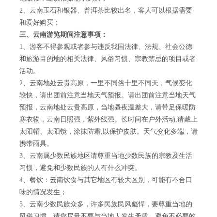
2、云南玉石和银器、普洱茶比较出名，客人可以根据需要
和爱好购买；
三、云南游览期间注意事项：
1、游客不得参观或者参与违反我国法律、法规、社会公德
和旅游目的地的相关法律、风俗习惯、宗教禁忌的项目或者
活动。
2、云南地处云贵高原，一里不同俗十里不同天，气候变化
较快，请出团前注意当地天气预报。请出团前注意当地天气
预报，云南地处云贵高原，当地昼夜温差大，请带足保暖防
寒衣物，云南日照强，紫外线强。长时间在户外活动,请戴上
太阳帽、太阳镜，涂抹防霜,以保护皮肤。天气变化多端，请
携带雨具。
3、云南属少数民族地区请尊重当地少数民族的宗教及生活
习惯，避免和少数民族的人有什么冲突。
4、餐饮：云南饮食与其它地区有较大区别，可能有不合口
味的情况发生；
5、云南少数民族众多，许多民族民风彪悍，要尊重当地的
风俗习惯，请您尽量不要与当地人发生矛盾，避免不必要的