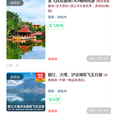
直飞西双版纳5天4晚纯玩游
(赠送傣族
跟团游
服饰+全天跟拍+湄公河水底世界，真纯玩0购
物)
团期：请电询
直飞版纳
编号：MY267
请电询
已售：23
丽江、大理、泸沽湖双飞五日游
(经
跟团游
典线路+升级一晚温泉酒店)
团期：请电询
零自费
编号：MY592
请电询