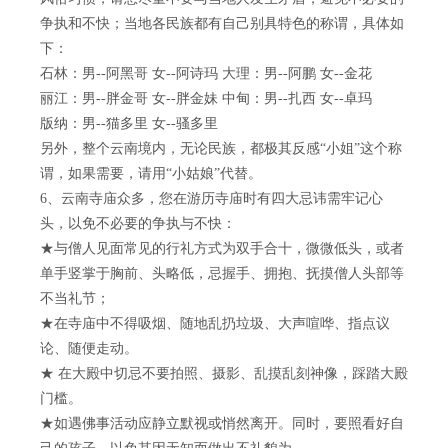
争执和不快；当地各民族都有自己别具特色的称谓，具体如
下：
石林：男--阿黑哥 女--阿诗玛 大理：男--阿鹏 女--金花
丽江：男--胖金哥 女--胖金妹 中甸：男--扎西 女--卓玛
版纳：男--猫多里 女--骚多里
另外，整个云南境内，无论民族，都极其反感“小姐”这个称
谓，如果需要，请用“小姑娘”代替。
6、云南寺庙众多，您在游历寺庙时有四大忌讳需牢记心
头，以免不必要的争执与不快：
★与僧人见面常见的行礼方式为双手合十，微微低头，或者
单手竖掌于胸前、头略低，忌握手、拥抱、抚摸僧人头部等
不当礼节；
★在寺庙中不得吸烟、随地乱扔垃圾、大声喧哗、指点议
论、随便走动。
★ 在大殿中切忌不要拍照、摄影、乱摸乱刻神像，踩踏大殿
门槛。
★如遇佛事活动应静立默视或悄然离开。同时，要照看好自