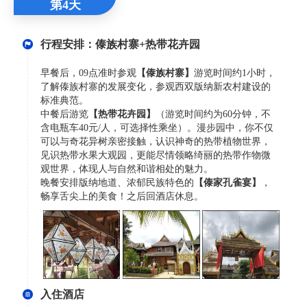
第4天
行程安排：傣族村寨+热带花卉园
早餐后，09点准时参观
【
傣族村寨
】
游览时间约1小时，
了解傣族村寨的发展变化，参观西双版纳新农村建设的
标准典范。
中餐后游览
【热带花卉园】
（游览时间约为60分钟，不
含电瓶车40元/人，可选择性乘坐）。漫步园中，你不仅
可以与奇花异树亲密接触，认识神奇的热带植物世界，
见识热带水果大观园，更能尽情领略绮丽的热带作物微
观世界，体现人与自然和谐相处的魅力。
晚餐安排版纳地道、浓郁民族特色的
【傣家孔雀宴】
，
畅享舌尖上的美食！之后回酒店休息。
入住酒店