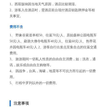
1、西双版纳因当地天气原因，酒店比较潮湿。
2、游客入住酒店时，需酒店前台现付酒店钥匙牌押金等相
关事宜。
费用不含
1、 野象谷索道单程50、往返70元/人、原始森林公园电瓶车
50元/人、勐泐大佛寺电瓶车40元/人、往返60元/人、热带花
卉园电瓶车40元/人 2、游客自行出发点至集合点的往返交通
费用。
3、 旅游期间一切私人性质的自由自主消费，如：洗衣，通
讯，娱乐或自由自主购物等。
4、 因战争，台风，海啸，地震等不可抗力而引起的一切费
用。
5、 行程中罗列以外的一切费用。
注意事项