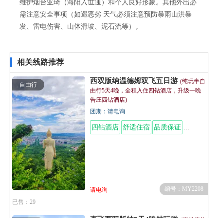
维护烟台亚琦（海阳入世通）和个人良好形象。其他外出必
需注意安全事项（如遇恶劣 天气必须注意预防暴雨山洪暴
发、雷电伤害、山体滑坡、泥石流等）。
相关线路推荐
西双版纳温德姆双飞五日游
(纯玩半自
自由行
由行5天4晚，全程入住四钻酒店，升级一晚
告庄四钻酒店)
团期：请电询
四钻酒店
舒适住宿
品质保证
特色美食
编号：MY2208
请电询
已售：29