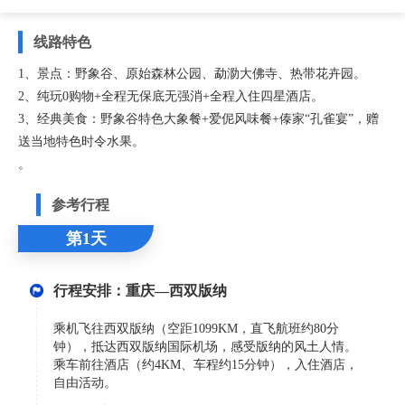
线路特色
1、景点：野象谷、原始森林公园、勐泐大佛寺、热带花卉园。
2、纯玩0购物+全程无保底无强消+全程入住四星酒店。
3、经典美食：野象谷特色大象餐+爱伲风味餐+傣家“孔雀宴”，赠
送当地特色时令水果。
。
参考行程
第1天
行程安排：重庆—西双版纳
乘机飞往西双版纳（空距1099KM，直飞航班约80分
钟），抵达西双版纳国际机场，感受版纳的风土人情。
乘车前往酒店（约4KM、车程约15分钟），入住酒店，
自由活动。