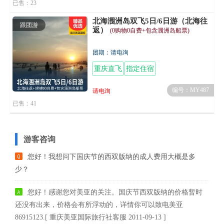
已售：23
北海涠洲岛双飞5日/6日游（北海往
跟团游
返）
(0购物0自费+包含涠洲岛船票)
团期：请电询
重庆直飞
指定住宿
编号：MY487
请电询
已售：41
游客咨询
您好！我想问下国庆节的西双版纳的成人费用大概是多
少？
您好！感谢您对美亚的关注。国庆节西双版纳的价格暂时
还没有出来，价格会有所浮动的，详情你可以致电美亚
86915123.[ 重庆美亚国际旅行社客服 2011-09-13 ]