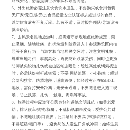
路线变化，必需提前征求领队和导游同意。
6、外出旅游必需注意饮食饮水卫生，不要购买或食用包装
无厂家/无日期/无QS食品质量安全认证标志或过期的食品，
以防饮食后有不良反应。若有不适，及时报告领队/导游设法
就医诊治。
7、去风景名胜地旅游时，必需遵守参观地点旅游规定，禁
止吸烟、随地吐痰、乱扔垃圾和随意进入非参观游览区内拍
照等不良行为；与游客和当地居民交际时，注意文明礼貌，
尊重当地习俗；攀爬高处，既要防止跌落受伤，同时也要预
防脚被尖锐物扎伤或被山区蛇虫咬伤；经过高处或钢索栈道
时，必需扶好栏杆或钢索；不要 拥挤追逐，小心踏空；经过
台阶和狭窄、路滑地段，谨防跌倒；如经过有正在65BD工
地段，需保持安全距离，走安全通道，不要随意进入施工现
场，防止跌落、扎伤、 触电、坍塌等事故。
8、旅游过程中应遵守公民良好的道德文明规范（如尊老爱
幼，排队候车/购物/就餐，不乱扔纸屑果皮壳，爱护公共财
物，不随地吐痰/口香胶，公共场所不要高 声喧哗或打闹，
不讲脏话/粗口等），避免与他人发生口角或冲突；始终注意