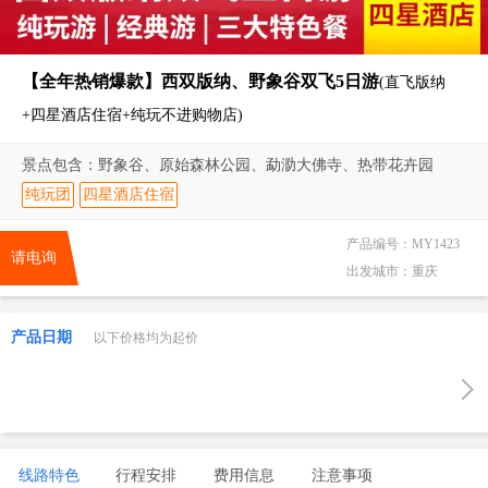
【全年热销爆款】西双版纳、野象谷双飞5日游
(直飞版纳
+四星酒店住宿+纯玩不进购物店)
景点包含：野象谷、原始森林公园、勐泐大佛寺、热带花卉园
纯玩团
四星酒店住宿
产品编号：
MY1423
请电询
出发城市：
重庆
产品日期
以下价格均为起价
线路特色
行程安排
费用信息
注意事项