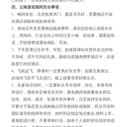
己的孩子，以免其因无知而做出不礼貌为。
四、云南游览期间安全事项
：
1、晚间休息，注意检查房门、窗是否关好，贵重物品可放
在酒店保险柜或贴身保管。
2、身份证件及贵重物品随身携带，请勿交给他人或留在车
上、房间内。行走在街上特别注意小偷、抢劫者，遇紧急情
况，尽快报警或通知领队、导游。
3、下车是请记住车号、车型。如迷路请站在曾经走过的地
方等候、切不可到处乱跑，最稳当是随身携带酒店卡，在迷
路是打的回酒店。
4、飞机起飞、降落时一定要系好安全带，如要互换座位，
必须待飞机平飞后进行。船上按要求穿好救生衣。
5、在参加活动时，一定要听从号令指挥，排位、坐落等有
序进行，预留有足够安全空间，避免拥挤或推搡发生挤压、
拉伤、跌伤、落水、坠落等意外事件，注意保持安全间距。
不要过于留恋景点或购物点而导致掉队或拖延，听从导游和
团队领导的指挥和安排，按时到达指定地点集合,按时上车，
避免耽误行程。不要单独行动，如有个人临时的活动安排或