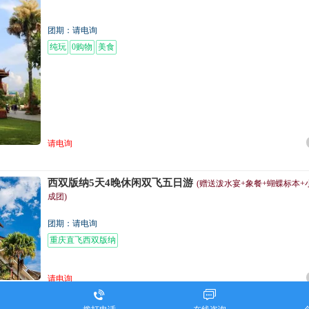
团期：请电询
纯玩
0购物
美食
请电询
西双版纳5天4晚休闲双飞五日游
(赠送泼水宴+象餐+蝴蝶标本+
成团)
团期：请电询
重庆直飞西双版纳
请电询

