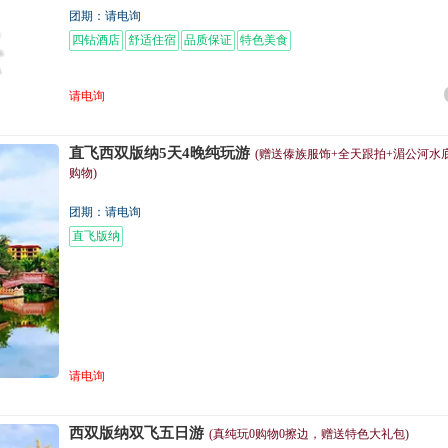
团期：请电询
四钻酒店
舒适住宿
品质保证
特色美食
请电询
直飞西双版纳5天4晚纯玩游
(赠送傣族服饰+全天跟拍+湄公河水
购物)
团期：请电询
直飞版纳
请电询
西双版纳双飞五日游
(真纯玩0购物0擦边，赠送特色大礼包)