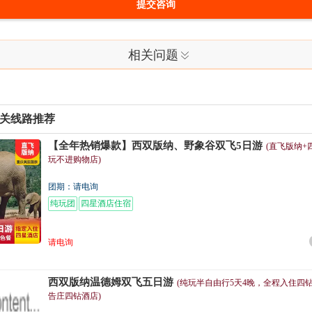
提交咨询
相关问题
关线路推荐
【全年热销爆款】西双版纳、野象谷双飞5日游
(直飞版纳+
玩不进购物店)
团期：请电询
纯玩团
四星酒店住宿
请电询
西双版纳温德姆双飞五日游
(纯玩半自由行5天4晚，全程入住四
告庄四钻酒店)