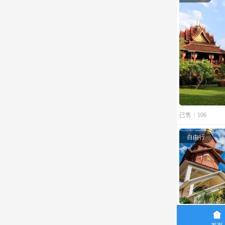
已售：106
自由行

已售：76