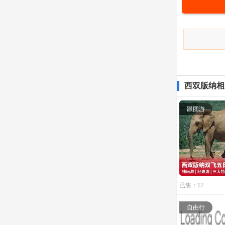
西双版纳相
跟团游
已售：17
自由行