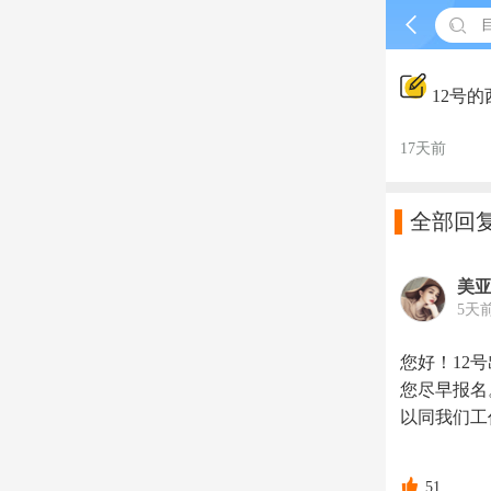


12号
17天前

全部回
美
5天
您好！12
您尽早报名
以同我们工

51