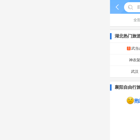


全
湖北热门旅
1
武当
神农
武汉
襄阳自由行
抱