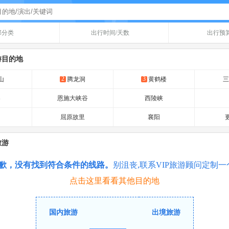
部分类
出行时间/天数
出行预
游目的地
2
3
山
腾龙洞
黄鹤楼
架
恩施大峡谷
西陵峡
屈原故里
襄阳
更
旅游
歉，没有找到符合条件的线路。
别沮丧,联系VIP旅游顾问定制
点击这里看看其他目的地
国内旅游
出境旅游