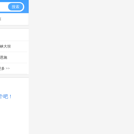
搜索
算
三峡大坝
恩施
多 >>
一个吧！