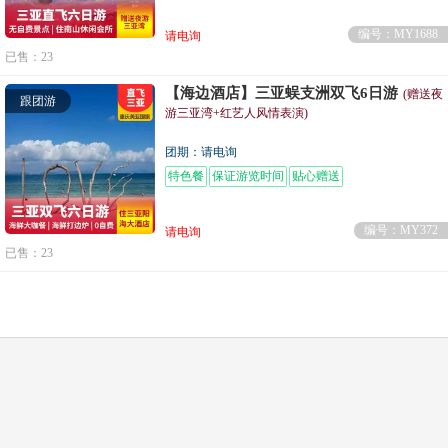
编号：MY1688
请电询
已售：23
【海边酒店】三亚蜈支洲双飞6日游
(赠送夜
跟团游
游三亚湾+红艺人风情表演)
团期：请电询
特色餐
保证游览时间
贴心赠送
编号：MY372
请电询
已售：23