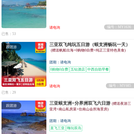
编号：MY1636
请电询
已售：53
三亚双飞纯玩五日游（蜈支洲畅玩一天）
跟团游
(赠送帆船出海+0购物0自费+纯正三亚特色美食)
团期：请电询
0购物0自费
五钻酒店
中西自助早餐
编号：MY685
请电询
已售：29
三亚蜈支洲+分界洲双飞六日游
(赠送夜游三
跟团游
亚湾+南山私房菜+住南山会所海景房)
团期：请电询
直飞三亚
嗨玩双岛