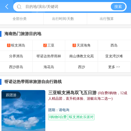


搜索
全部分类
出行时间/天数
出行预算
海南热门旅游目的地
1
2
3
蜈支洲岛
三亚
天涯海角
西岛
分界洲岛
呀诺达热带雨林
南山佛教文化苑
亚龙湾沙滩
西沙群岛
海花岛
西沙
更多 >>
呀诺达热带雨林旅游自由行路线
三亚蜈支洲岛双飞五日游
(0自费0购物，12成
跟团游
人精品团，直升机体验、游艇出海二选一)
团期：请电询
0购物0自费
蜈支洲欢乐派对