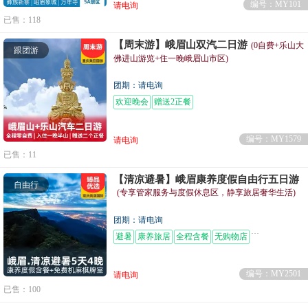
编号：MY101
请电询
已售：118
【周末游】峨眉山双汽二日游
(0自费+乐山大
跟团游
佛进山游览+住一晚峨眉山市区)
团期：请电询
欢迎晚会
赠送2正餐
编号：MY1579
请电询
已售：11
【清凉避暑】峨眉康养度假自由行五日游
自由行
(专享管家服务与度假休息区，静享旅居奢华生活)
团期：请电询
避暑
康养旅居
全程含餐
无购物店
免费机麻棋牌
编号：MY2501
请电询
已售：100