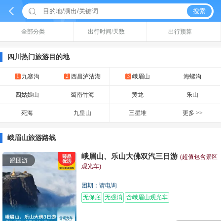


搜索
全部分类
出行时间/天数
出行预算
四川热门旅游目的地
1
2
3
九寨沟
西昌泸沽湖
峨眉山
海螺沟
四姑娘山
蜀南竹海
黄龙
乐山
死海
九皇山
三星堆
更多 >>
峨眉山旅游路线
峨眉山、乐山大佛双汽三日游
(超值包含景区
跟团游
观光车)
团期：请电询
无保底
无强消
含峨眉山观光车