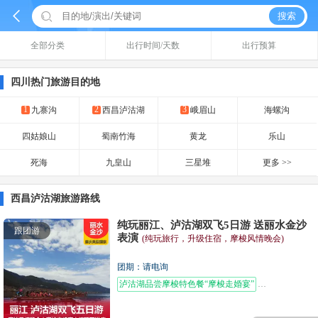


搜索
全部分类
出行时间/天数
出行预算
四川热门旅游目的地
1
2
3
九寨沟
西昌泸沽湖
峨眉山
海螺沟
四姑娘山
蜀南竹海
黄龙
乐山
死海
九皇山
三星堆
更多 >>
西昌泸沽湖旅游路线
纯玩丽江、泸沽湖双飞5日游 送丽水金沙
跟团游
表演
(纯玩旅行，升级住宿，摩梭风情晚会)
团期：请电询
泸沽湖品尝摩梭特色餐“摩梭走婚宴”
束河古镇下午