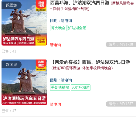
西昌邛海、泸沽湖双汽四日游
(摩梭风情晚会
跟团游
+ 独特手划猪槽船+纯玩)
团期：请电询
篝火晚会
泸沽湖全景
编号：MY1738
请电询
已售：41
【亲爱的客栈】西昌、泸沽湖双汽5日游
跟团游
(赠送360度环湖游+体验摩梭风情晚会)
团期：请电询
手划猪槽船
360°环湖游
编号：MY1557
请电询
已售：47