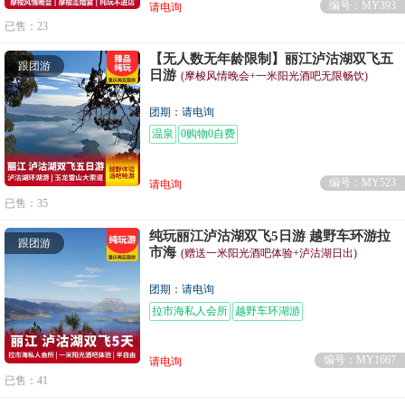
编号：MY393
请电询
已售：23
【无人数无年龄限制】丽江泸沽湖双飞五
跟团游
日游
(摩梭风情晚会+一米阳光酒吧无限畅饮)
团期：请电询
温泉
0购物0自费
编号：MY523
请电询
已售：35
纯玩丽江泸沽湖双飞5日游 越野车环游拉
跟团游
市海
(赠送一米阳光酒吧体验+泸沽湖日出)
团期：请电询
拉市海私人会所
越野车环湖游
编号：MY1667
请电询
已售：41