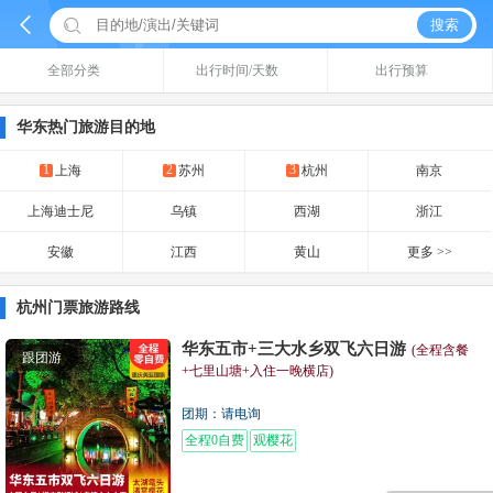


搜索
全部分类
出行时间/天数
出行预算
华东热门旅游目的地
1
2
3
上海
苏州
杭州
南京
上海迪士尼
乌镇
西湖
浙江
安徽
江西
黄山
更多 >>
杭州门票旅游路线
华东五市+三大水乡双飞六日游
(全程含餐
跟团游
+七里山塘+入住一晚横店)
团期：请电询
全程0自费
观樱花