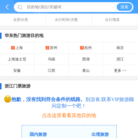


搜索
全部分类
出行时间/天数
出行预算
华东热门旅游目的地
1
2
3
上海
苏州
杭州
南京
上海迪士尼
乌镇
西湖
浙江
安徽
江西
黄山
更多 >>
浙江门票旅游
抱歉，没有找到符合条件的线路。
别沮丧,联系VIP旅游顾
问定制一个吧！
点击这里看看其他目的地
国内旅游
出境旅游