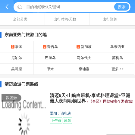


搜索
全部分类
出行时间/天数
出行预算
东南亚热门旅游目的地
1
2
3
泰国
普吉岛
新加坡
马来西亚
尼泊尔
巴厘岛
马尔代夫
苏梅岛
吴哥窟
甲米
柬埔寨
更多 >>
清迈旅游门票路线
清迈6天·山航白班机·泰式料理课堂+亚洲
跟团游
最大夜间动物世界
(《泰囧》同款嘟嘟车游古城)
团期：请电询
下午茶
避暑