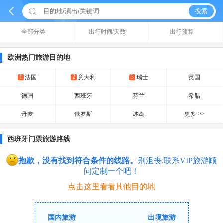


搜索
全部分类
出行时间/天数
出行预算
欧洲热门旅游目的地
1
2
3
法国
意大利
瑞士
英国
德国
西班牙
芬兰
希腊
丹麦
俄罗斯
冰岛
更多 >>
西班牙门票旅游路线
抱歉，没有找到符合条件的线路。
别沮丧,联系VIP旅游顾
问定制一个吧！
点击这里看看其他目的地
国内旅游
出境旅游